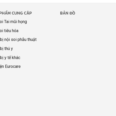
PHẨM CUNG CÂP
BẢN ĐỒ
oi Tai mũi họng
oi tiêu hóa
 bị nội soi phẫu thuật
bị thú y
 bị y tế khác
ện Eurocare