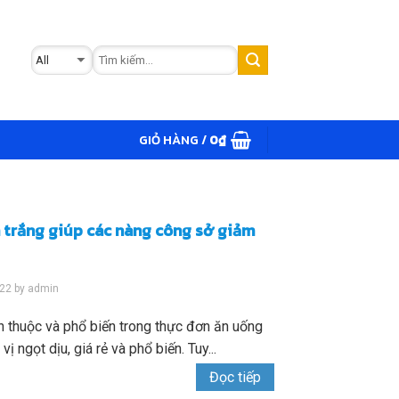
GIỎ HÀNG /
0
₫
trắng giúp các nàng công sở giảm
022
by
admin
 thuộc và phổ biến trong thực đơn ăn uống
ị ngọt dịu, giá rẻ và phổ biến. Tuy...
Đọc tiếp