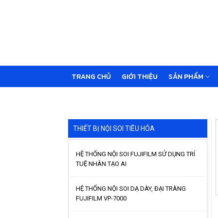
Skip
to
content
TRANG CHỦ
GIỚI THIỆU
SẢN PHẨM
THIẾT BỊ NỘI SOI TIÊU HÓA
HỆ THỐNG NỘI SOI FUJIFILM SỬ DỤNG TRÍ
TUỆ NHÂN TẠO AI
HỆ THỐNG NỘI SOI DẠ DÀY, ĐẠI TRÀNG
FUJIFILM VP-7000