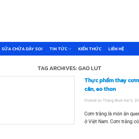
SỬA CHỮA DÂY SOI
TIN TỨC
KIẾN THỨC
LIÊN HỆ
TAG ARCHIVES:
GAO LUT
Thực phẩm thay cơm 
cân, eo thon
Posted on
Tháng Mười Hai 9, 2
Cơm trắng là món ăn quen
ở Việt Nam. Cơm trắng có v