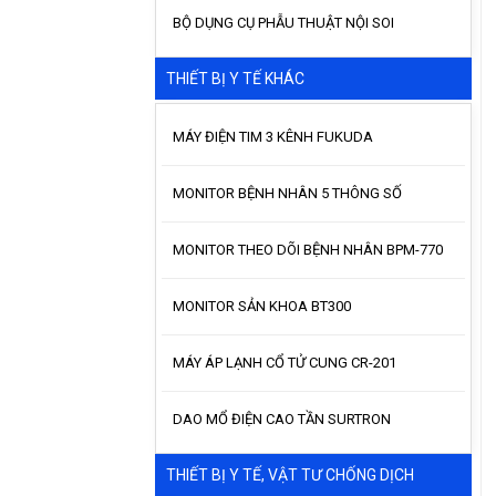
BỘ DỤNG CỤ PHẪU THUẬT NỘI SOI
THIẾT BỊ Y TẾ KHÁC
MÁY ĐIỆN TIM 3 KÊNH FUKUDA
MONITOR BỆNH NHÂN 5 THÔNG SỐ
MONITOR THEO DÕI BỆNH NHÂN BPM-770
MONITOR SẢN KHOA BT300
MÁY ÁP LẠNH CỔ TỬ CUNG CR-201
DAO MỔ ĐIỆN CAO TẦN SURTRON
THIẾT BỊ Y TẾ, VẬT TƯ CHỐNG DỊCH