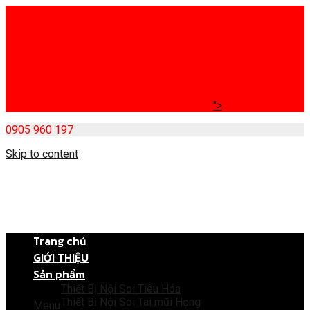
">
0905 960 197
Skip to content
Trang chủ
GIỚI THIỆU
Sản phẩm
Thiết Bị Nội Soi Tiêu Hóa
Thiết Bị Nội Soi Tai mũi Họng
Menu