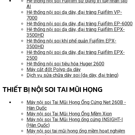
Hệ thống nội soi Fujifilm sử dụng trí tuệ nhân tạo
AI
Hệ thống nội soi dạ dày, đại tràng Fujifilm VP-
7000
Hệ thống nội soi dạ dày, đại tràng Fujifilm EP-6000
Hệ thống nội soi dạ dày, đại tràng Fujifilm EPX-
3500HD
Hệ thống nội soi khí phế quản Fujifilm EPX-
3500HD
Hệ thống nội soi dạ dày, đại tràng Fujifilm EPX-
2500
Hệ thống nội soi tiêu hóa Huger 2600
Máy cắt đốt Polyp dạ dày
Dịch vụ sửa chữa dây soi (dạ dày, đại tràng)
THIẾT BỊ NỘI SOI TAI MŨI HỌNG
Máy nội soi Tai Mũi Họng Ống Cứng Net 260B -
Hàn Quốc
Máy nội soi Tai Mũi Họng Ống Mềm Xion
Máy nội soi Tai Mũi Họng ống cứng INSIGHT-I
(Hàn Quốc)
Máy nội soi tai mũi họng ống mềm hoạt nghiệm