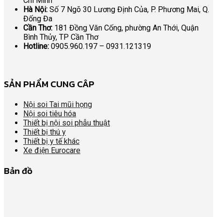
Chí Minh
Hà Nội:
Số 7 Ngõ 30 Lương Định Của, P. Phương Mai, Q.
Đống Đa
Cần Thơ:
181 Đồng Văn Cống, phường An Thới, Quận
Bình Thủy, TP Cần Thơ
Hotline:
0905.960.197 – 0931.121319
SẢN PHẨM CUNG CÂP
Nội soi Tai mũi họng
Nội soi tiêu hóa
Thiết bị nội soi phẫu thuật
Thiết bị thú y
Thiết bị y tế khác
Xe điện Eurocare
Bản đồ