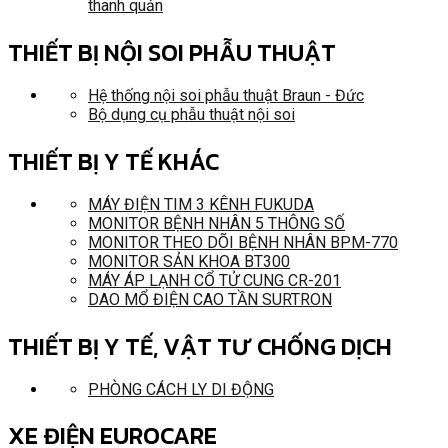
thanh quản
THIẾT BỊ NỘI SOI PHẪU THUẬT
Hệ thống nội soi phẫu thuật Braun - Đức
Bộ dụng cụ phẫu thuật nội soi
THIẾT BỊ Y TẾ KHÁC
MÁY ĐIỆN TIM 3 KÊNH FUKUDA
MONITOR BỆNH NHÂN 5 THÔNG SỐ
MONITOR THEO DÕI BỆNH NHÂN BPM-770
MONITOR SẢN KHOA BT300
MÁY ÁP LẠNH CỔ TỬ CUNG CR-201
DAO MỔ ĐIỆN CAO TẦN SURTRON
THIẾT BỊ Y TẾ, VẬT TƯ CHỐNG DỊCH
PHÒNG CÁCH LY DI ĐỘNG
XE ĐIỆN EUROCARE