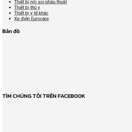
Thiết bị nội soi phẫu thuật
Thiết bị thú y
Thiết bị y tế khác
Xe điện Eurocare
Bản đồ
TÌM CHÚNG TÔI TRÊN FACEBOOK