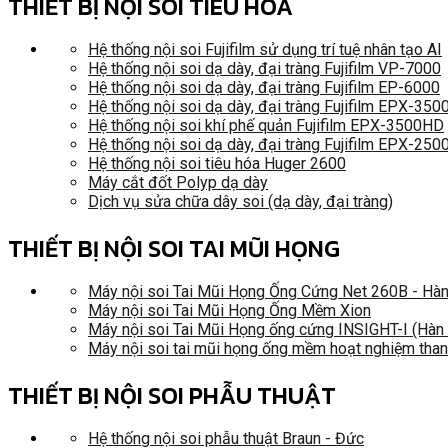
THIẾT BỊ NỘI SOI TIÊU HÓA
Hệ thống nội soi Fujifilm sử dụng trí tuệ nhân tạo AI
Hệ thống nội soi dạ dày, đại tràng Fujifilm VP-7000
Hệ thống nội soi dạ dày, đại tràng Fujifilm EP-6000
Hệ thống nội soi dạ dày, đại tràng Fujifilm EPX-35
Hệ thống nội soi khí phế quản Fujifilm EPX-3500HD
Hệ thống nội soi dạ dày, đại tràng Fujifilm EPX-250
Hệ thống nội soi tiêu hóa Huger 2600
Máy cắt đốt Polyp dạ dày
Dịch vụ sửa chữa dây soi (dạ dày, đại tràng)
THIẾT BỊ NỘI SOI TAI MŨI HỌNG
Máy nội soi Tai Mũi Họng Ống Cứng Net 260B - Hà
Máy nội soi Tai Mũi Họng Ống Mềm Xion
Máy nội soi Tai Mũi Họng ống cứng INSIGHT-I (Hàn
Máy nội soi tai mũi họng ống mềm hoạt nghiệm tha
THIẾT BỊ NỘI SOI PHẪU THUẬT
Hệ thống nội soi phẫu thuật Braun - Đức