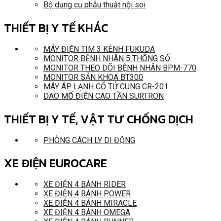
Bộ dụng cụ phẫu thuật nội soi
THIẾT BỊ Y TẾ KHÁC
MÁY ĐIỆN TIM 3 KÊNH FUKUDA
MONITOR BỆNH NHÂN 5 THÔNG SỐ
MONITOR THEO DÕI BỆNH NHÂN BPM-770
MONITOR SẢN KHOA BT300
MÁY ÁP LẠNH CỔ TỬ CUNG CR-201
DAO MỔ ĐIỆN CAO TẦN SURTRON
THIẾT BỊ Y TẾ, VẬT TƯ CHỐNG DỊCH
PHÒNG CÁCH LY DI ĐỘNG
XE ĐIỆN EUROCARE
XE ĐIỆN 4 BÁNH RIDER
XE ĐIỆN 4 BÁNH POWER
XE ĐIỆN 4 BÁNH MIRACLE
XE ĐIỆN 4 BÁNH OMEGA