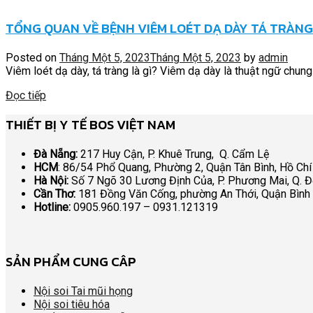
TỔNG QUAN VỀ BỆNH VIÊM LOÉT DẠ DÀY TÁ TRÀNG
Posted on
Tháng Một 5, 2023
Tháng Một 5, 2023
by
admin
Viêm loét dạ dày, tá tràng là gì? Viêm dạ dày là thuật ngữ chung
Đọc tiếp
THIẾT BỊ Y TẾ BOS VIỆT NAM
Đà Nẵng:
217 Huy Cận, P. Khuê Trung, Q. Cẩm Lệ
HCM
: 86/54 Phổ Quang, Phường 2, Quận Tân Bình, Hồ Chí
Hà Nội:
Số 7 Ngõ 30 Lương Định Của, P. Phương Mai, Q. 
Cần Thơ:
181 Đồng Văn Cống, phường An Thới, Quận Bình
Hotline:
0905.960.197 – 0931.121319
SẢN PHẨM CUNG CÂP
Nội soi Tai mũi họng
Nội soi tiêu hóa