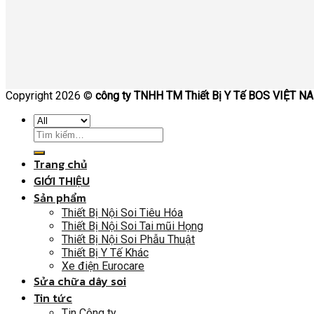
Copyright 2026 ©
công ty TNHH TM Thiết Bị Y Tế BOS VIỆT N
Trang chủ
GIỚI THIỆU
Sản phẩm
Thiết Bị Nội Soi Tiêu Hóa
Thiết Bị Nội Soi Tai mũi Họng
Thiết Bị Nội Soi Phẫu Thuật
Thiết Bị Y Tế Khác
Xe điện Eurocare
Sửa chữa dây soi
Tin tức
Tin Công ty