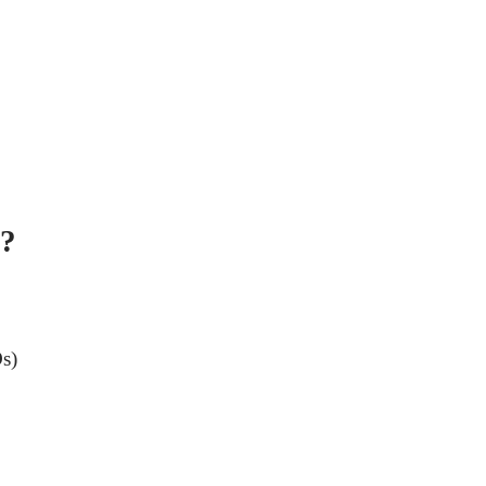
g?
s)