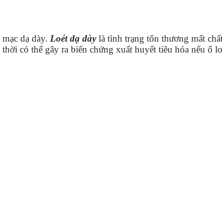
m mạc dạ dày.
Loét dạ dày
là tình trạng tổn thương mất chấ
thời có thể gây ra biến chứng xuất huyết tiêu hóa nếu ổ lo