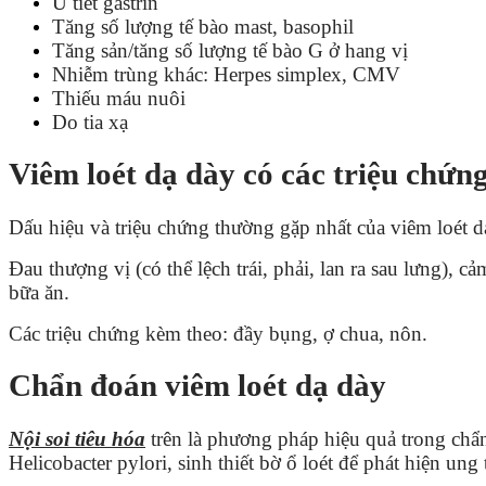
U tiết gastrin
Tăng số lượng tế bào mast, basophil
Tăng sản/tăng số lượng tế bào G ở hang vị
Nhiễm trùng khác: Herpes simplex, CMV
Thiếu máu nuôi
Do tia xạ
Viêm loét dạ dày có các triệu chứng
Dấu hiệu và triệu chứng thường gặp nhất của viêm loét d
Đau thượng vị (có thể lệch trái, phải, lan ra sau lưng), c
bữa ăn.
Các triệu chứng kèm theo: đầy bụng, ợ chua, nôn.
Chẩn đoán viêm loét dạ dày
Nội soi tiêu hóa
trên là phương pháp hiệu quả trong chẩ
Helicobacter pylori, sinh thiết bờ ổ loét để phát hiện ung