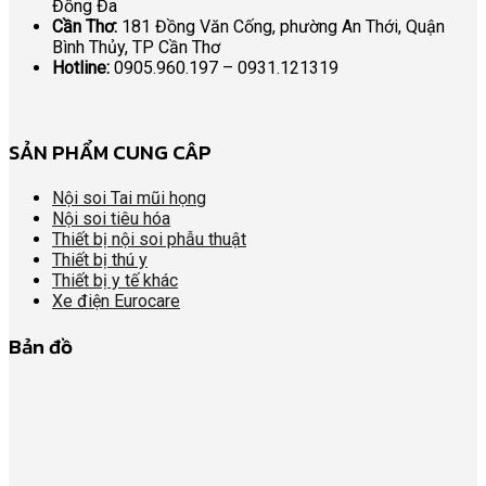
Đống Đa
Cần Thơ:
181 Đồng Văn Cống, phường An Thới, Quận
Bình Thủy, TP Cần Thơ
Hotline:
0905.960.197 – 0931.121319
SẢN PHẨM CUNG CÂP
Nội soi Tai mũi họng
Nội soi tiêu hóa
Thiết bị nội soi phẫu thuật
Thiết bị thú y
Thiết bị y tế khác
Xe điện Eurocare
Bản đồ