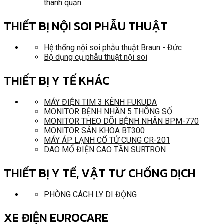
thanh quản
THIẾT BỊ NỘI SOI PHẪU THUẬT
Hệ thống nội soi phẫu thuật Braun - Đức
Bộ dụng cụ phẫu thuật nội soi
THIẾT BỊ Y TẾ KHÁC
MÁY ĐIỆN TIM 3 KÊNH FUKUDA
MONITOR BỆNH NHÂN 5 THÔNG SỐ
MONITOR THEO DÕI BỆNH NHÂN BPM-770
MONITOR SẢN KHOA BT300
MÁY ÁP LẠNH CỔ TỬ CUNG CR-201
DAO MỔ ĐIỆN CAO TẦN SURTRON
THIẾT BỊ Y TẾ, VẬT TƯ CHỐNG DỊCH
PHÒNG CÁCH LY DI ĐỘNG
XE ĐIỆN EUROCARE