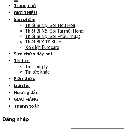
Trang chủ
GIỚI THIỆU
Sản phẩm
Thiết Bị Nội Soi Tiêu Hóa
Thiết Bị Nội Soi Tai mũi Họng
Thiết Bị Nội Soi Phẫu Thuật
Thiết Bị Y Tế Khác
Xe điện Eurocare
Sửa chữa dây soi
Tin tức
Tin Công ty
Tin tức khác
Kiến thức
Liên hệ
Hướng dẫn
GIAO HÀNG
Thanh toán
Đăng nhập