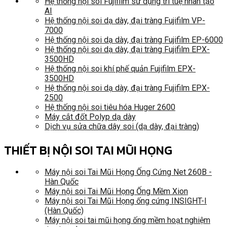
Hệ thống nội soi Fujifilm sử dụng trí tuệ nhân tạo
AI
Hệ thống nội soi dạ dày, đại tràng Fujifilm VP-
7000
Hệ thống nội soi dạ dày, đại tràng Fujifilm EP-6000
Hệ thống nội soi dạ dày, đại tràng Fujifilm EPX-
3500HD
Hệ thống nội soi khí phế quản Fujifilm EPX-
3500HD
Hệ thống nội soi dạ dày, đại tràng Fujifilm EPX-
2500
Hệ thống nội soi tiêu hóa Huger 2600
Máy cắt đốt Polyp dạ dày
Dịch vụ sửa chữa dây soi (dạ dày, đại tràng)
THIẾT BỊ NỘI SOI TAI MŨI HỌNG
Máy nội soi Tai Mũi Họng Ống Cứng Net 260B -
Hàn Quốc
Máy nội soi Tai Mũi Họng Ống Mềm Xion
Máy nội soi Tai Mũi Họng ống cứng INSIGHT-I
(Hàn Quốc)
Máy nội soi tai mũi họng ống mềm hoạt nghiệm