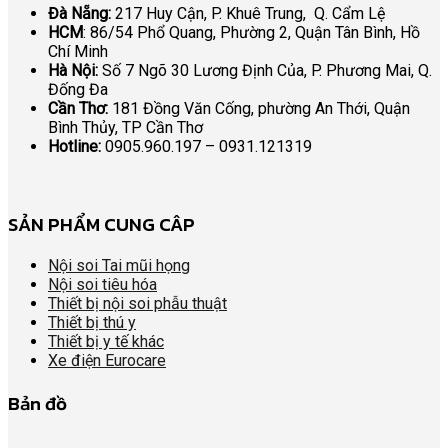
Đà Nẵng:
217 Huy Cận, P. Khuê Trung, Q. Cẩm Lệ
HCM
: 86/54 Phổ Quang, Phường 2, Quận Tân Bình, Hồ
Chí Minh
Hà Nội:
Số 7 Ngõ 30 Lương Định Của, P. Phương Mai, Q.
Đống Đa
Cần Thơ:
181 Đồng Văn Cống, phường An Thới, Quận
Bình Thủy, TP Cần Thơ
Hotline:
0905.960.197 – 0931.121319
SẢN PHẨM CUNG CÂP
Nội soi Tai mũi họng
Nội soi tiêu hóa
Thiết bị nội soi phẫu thuật
Thiết bị thú y
Thiết bị y tế khác
Xe điện Eurocare
Bản đồ