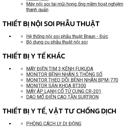
Máy nội soi tai mũi họng ống mềm hoạt nghiệm
thanh quản
THIẾT BỊ NỘI SOI PHẪU THUẬT
Hệ thống nội soi phẫu thuật Braun - Đức
Bộ dụng cụ phẫu thuật nội soi
THIẾT BỊ Y TẾ KHÁC
MÁY ĐIỆN TIM 3 KÊNH FUKUDA
MONITOR BỆNH NHÂN 5 THÔNG SỐ
MONITOR THEO DÕI BỆNH NHÂN BPM-770
MONITOR SẢN KHOA BT300
MÁY ÁP LẠNH CỔ TỬ CUNG CR-201
DAO MỔ ĐIỆN CAO TẦN SURTRON
THIẾT BỊ Y TẾ, VẬT TƯ CHỐNG DỊCH
PHÒNG CÁCH LY DI ĐỘNG