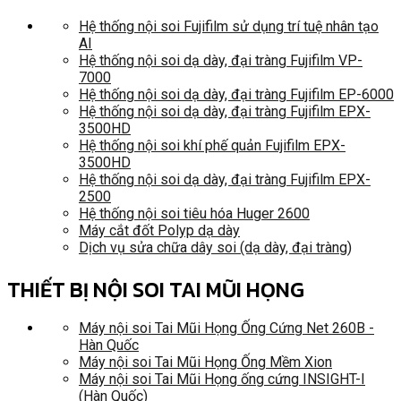
Hệ thống nội soi Fujifilm sử dụng trí tuệ nhân tạo
AI
Hệ thống nội soi dạ dày, đại tràng Fujifilm VP-
7000
Hệ thống nội soi dạ dày, đại tràng Fujifilm EP-6000
Hệ thống nội soi dạ dày, đại tràng Fujifilm EPX-
3500HD
Hệ thống nội soi khí phế quản Fujifilm EPX-
3500HD
Hệ thống nội soi dạ dày, đại tràng Fujifilm EPX-
2500
Hệ thống nội soi tiêu hóa Huger 2600
Máy cắt đốt Polyp dạ dày
Dịch vụ sửa chữa dây soi (dạ dày, đại tràng)
THIẾT BỊ NỘI SOI TAI MŨI HỌNG
Máy nội soi Tai Mũi Họng Ống Cứng Net 260B -
Hàn Quốc
Máy nội soi Tai Mũi Họng Ống Mềm Xion
Máy nội soi Tai Mũi Họng ống cứng INSIGHT-I
(Hàn Quốc)