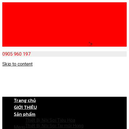
">
0905 960 197
Skip to content
Trang chủ
GIỚI THIỆU
Sản phẩm
Thiết Bị Nội Soi Tiêu Hóa
Thiết Bị Nội Soi Tai mũi Họng
Menu