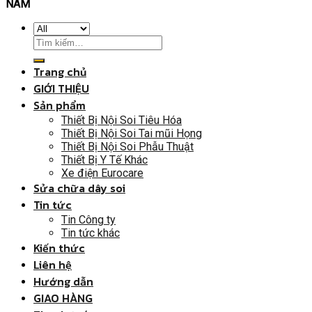
NAM
Trang chủ
GIỚI THIỆU
Sản phẩm
Thiết Bị Nội Soi Tiêu Hóa
Thiết Bị Nội Soi Tai mũi Họng
Thiết Bị Nội Soi Phẫu Thuật
Thiết Bị Y Tế Khác
Xe điện Eurocare
Sửa chữa dây soi
Tin tức
Tin Công ty
Tin tức khác
Kiến thức
Liên hệ
Hướng dẫn
GIAO HÀNG