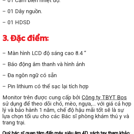
– 01 Cảm biến nhiệt độ.
– 01 Dây nguồn.
– 01 HDSD
3. Đặc điểm:
– Màn hình LCD độ sáng cao 8.4 “
– Báo động âm thanh và hình ảnh
– Đa ngôn ngữ có sẵn
– Pin lithium có thể sạc lại tích hợp
Monitor trên được cung cấp bởi
Công ty TBYT Bos
sử dụng để theo dõi chó, mèo, ngựa,… với giá cả hợp
lý và bảo hành 1 năm, chế độ hậu mãi tốt sẽ là sự
lựa chọn tối ưu cho các Bác sĩ phòng khám thú y và
trang trại.
Quý bác sĩ quan tâm đến máy siêu âm 4D, xách tay tham khảo
: