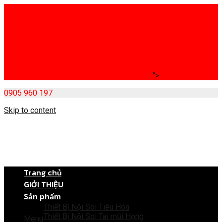
">
0905 960 197
Skip to content
Trang chủ
GIỚI THIỆU
Sản phẩm
Thiết Bị Nội Soi Tiêu Hóa
Thiết Bị Nội Soi Tai mũi Họng
Menu