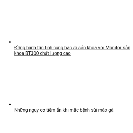
Đồng hành tận tình cùng bác sĩ sản khoa với Monitor sản
khoa BT300 chất lượng cao
Những nguy cơ tiềm ẩn khi mắc bệnh sùi mào gà