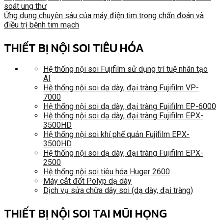
soát ung thư
Ứng dụng chuyên sâu của máy điện tim trong chẩn đoán và
điều trị bệnh tim mạch
THIẾT BỊ NỘI SOI TIÊU HÓA
Hệ thống nội soi Fujifilm sử dụng trí tuệ nhân tạo
AI
Hệ thống nội soi dạ dày, đại tràng Fujifilm VP-
7000
Hệ thống nội soi dạ dày, đại tràng Fujifilm EP-6000
Hệ thống nội soi dạ dày, đại tràng Fujifilm EPX-
3500HD
Hệ thống nội soi khí phế quản Fujifilm EPX-
3500HD
Hệ thống nội soi dạ dày, đại tràng Fujifilm EPX-
2500
Hệ thống nội soi tiêu hóa Huger 2600
Máy cắt đốt Polyp dạ dày
Dịch vụ sửa chữa dây soi (dạ dày, đại tràng)
THIẾT BỊ NỘI SOI TAI MŨI HỌNG