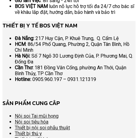
Giờ làm việc
: 8h sáng - 24h tối
BOS VIỆT NAM
luôn nỗ lực hỗ trợ tối đa 24/7 cho bác sĩ
về khâu lắp đặt, hướng dẫn, bảo hành và bảo trì
THIẾT BỊ Y TẾ BOS VIỆT NAM
Đà Nẵng:
217 Huy Cận, P. Khuê Trung, Q. Cẩm Lệ
HCM
: 86/54 Phổ Quang, Phường 2, Quận Tân Bình, Hồ
Chí Minh
Hà Nội:
Số 7 Ngõ 30 Lương Định Của, P. Phương Mai, Q.
Đống Đa
Cần Thơ:
181 Đồng Văn Cống, phường An Thới, Quận
Bình Thủy, TP Cần Thơ
Hotline:
0905.960.197 – 0931.121319
SẢN PHẨM CUNG CÂP
Nội soi Tai mũi họng
Nội soi tiêu hóa
Thiết bị nội soi phẫu thuật
Thiết bị thú y