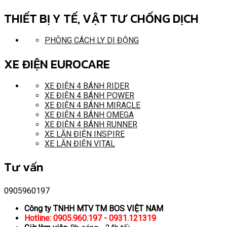
THIẾT BỊ Y TẾ, VẬT TƯ CHỐNG DỊCH
PHÒNG CÁCH LY DI ĐỘNG
XE ĐIỆN EUROCARE
XE ĐIỆN 4 BÁNH RIDER
XE ĐIỆN 4 BÁNH POWER
XE ĐIỆN 4 BÁNH MIRACLE
XE ĐIỆN 4 BÁNH OMEGA
XE ĐIỆN 4 BÁNH RUNNER
XE LĂN ĐIỆN INSPIRE
XE LĂN ĐIỆN VITAL
Tư vấn
0905960197
Công ty TNHH MTV TM BOS VIỆT NAM
Hotline: 0905.960.197 - 0931.121319