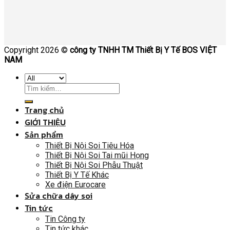
Copyright 2026 ©
công ty TNHH TM Thiết Bị Y Tế BOS VIỆT
NAM
Trang chủ
GIỚI THIỆU
Sản phẩm
Thiết Bị Nội Soi Tiêu Hóa
Thiết Bị Nội Soi Tai mũi Họng
Thiết Bị Nội Soi Phẫu Thuật
Thiết Bị Y Tế Khác
Xe điện Eurocare
Sửa chữa dây soi
Tin tức
Tin Công ty
Tin tức khác