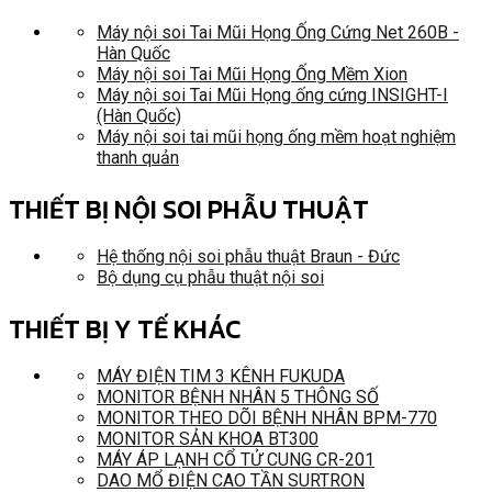
Máy nội soi Tai Mũi Họng Ống Cứng Net 260B -
Hàn Quốc
Máy nội soi Tai Mũi Họng Ống Mềm Xion
Máy nội soi Tai Mũi Họng ống cứng INSIGHT-I
(Hàn Quốc)
Máy nội soi tai mũi họng ống mềm hoạt nghiệm
thanh quản
THIẾT BỊ NỘI SOI PHẪU THUẬT
Hệ thống nội soi phẫu thuật Braun - Đức
Bộ dụng cụ phẫu thuật nội soi
THIẾT BỊ Y TẾ KHÁC
MÁY ĐIỆN TIM 3 KÊNH FUKUDA
MONITOR BỆNH NHÂN 5 THÔNG SỐ
MONITOR THEO DÕI BỆNH NHÂN BPM-770
MONITOR SẢN KHOA BT300
MÁY ÁP LẠNH CỔ TỬ CUNG CR-201
DAO MỔ ĐIỆN CAO TẦN SURTRON