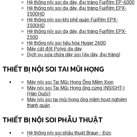
Hệ thống nội soi dạ dày, đại tràng Fujifilm EP-6000
Hệ thống nội soi dạ dày, đại tràng Fujifilm EPX-
3500HD
Hệ thống nội soi khí phế quản Fujifilm EPX-
3500HD
Hệ thống nội soi dạ dày, đại tràng Fujifilm EPX-
2500
Hệ thống nội soi tiêu hóa Huger 2600
Máy cắt đốt Polyp dạ dày
Dịch vụ sửa chữa dây soi (dạ dày, đại tràng)
THIẾT BỊ NỘI SOI TAI MŨI HỌNG
Máy nội soi Tai Mũi Họng Ống Mềm Xion
Máy nội soi Tai Mũi Họng ống cứng INSIGHT-I
(Hàn Quốc)
Máy nội soi tai mũi họng ống mềm hoạt nghiệm
thanh quản
THIẾT BỊ NỘI SOI PHẪU THUẬT
Hệ thống nội soi phẫu thuật Braun - Đức