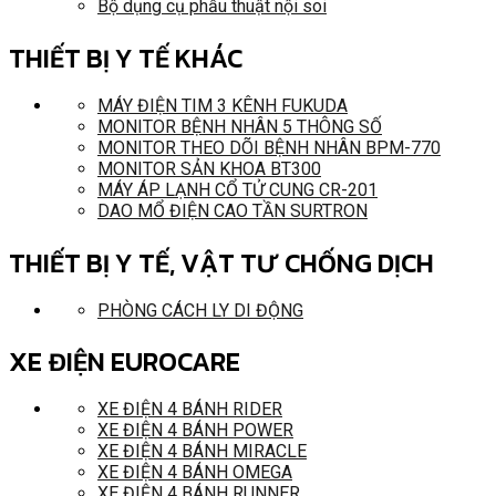
Bộ dụng cụ phẫu thuật nội soi
THIẾT BỊ Y TẾ KHÁC
MÁY ĐIỆN TIM 3 KÊNH FUKUDA
MONITOR BỆNH NHÂN 5 THÔNG SỐ
MONITOR THEO DÕI BỆNH NHÂN BPM-770
MONITOR SẢN KHOA BT300
MÁY ÁP LẠNH CỔ TỬ CUNG CR-201
DAO MỔ ĐIỆN CAO TẦN SURTRON
THIẾT BỊ Y TẾ, VẬT TƯ CHỐNG DỊCH
PHÒNG CÁCH LY DI ĐỘNG
XE ĐIỆN EUROCARE
XE ĐIỆN 4 BÁNH RIDER
XE ĐIỆN 4 BÁNH POWER
XE ĐIỆN 4 BÁNH MIRACLE
XE ĐIỆN 4 BÁNH OMEGA
XE ĐIỆN 4 BÁNH RUNNER