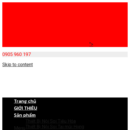
">
0905 960 197
Skip to content
Trang chủ
GIỚI THIỆU
Sản phẩm
Thiết Bị Nội Soi Tiêu Hóa
Thiết Bị Nội Soi Tai mũi Họng
Menu