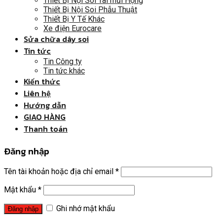
Thiết Bị Nội Soi Tai mũi Họng
Thiết Bị Nội Soi Phẫu Thuật
Thiết Bị Y Tế Khác
Xe điện Eurocare
Sửa chữa dây soi
Tin tức
Tin Công ty
Tin tức khác
Kiến thức
Liên hệ
Hướng dẫn
GIAO HÀNG
Thanh toán
Đăng nhập
Tên tài khoản hoặc địa chỉ email
*
Mật khẩu
*
Ghi nhớ mật khẩu