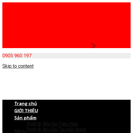
">
0905 960 197
Skip to content
Trang chủ
GIỚI THIỆU
Sản phẩm
Thiết Bị Nội Soi Tiêu Hóa
Thiết Bị Nội Soi Tai mũi Họng
Menu