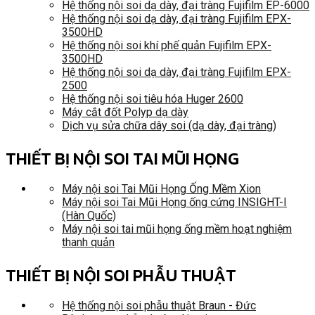
Hệ thống nội soi dạ dày, đại tràng Fujifilm EP-6000
Hệ thống nội soi dạ dày, đại tràng Fujifilm EPX-
3500HD
Hệ thống nội soi khí phế quản Fujifilm EPX-
3500HD
Hệ thống nội soi dạ dày, đại tràng Fujifilm EPX-
2500
Hệ thống nội soi tiêu hóa Huger 2600
Máy cắt đốt Polyp dạ dày
Dịch vụ sửa chữa dây soi (dạ dày, đại tràng)
THIẾT BỊ NỘI SOI TAI MŨI HỌNG
Máy nội soi Tai Mũi Họng Ống Mềm Xion
Máy nội soi Tai Mũi Họng ống cứng INSIGHT-I
(Hàn Quốc)
Máy nội soi tai mũi họng ống mềm hoạt nghiệm
thanh quản
THIẾT BỊ NỘI SOI PHẪU THUẬT
Hệ thống nội soi phẫu thuật Braun - Đức