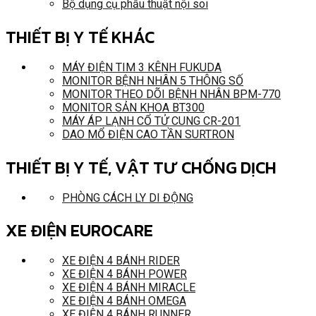
Bộ dụng cụ phẫu thuật nội soi
THIẾT BỊ Y TẾ KHÁC
MÁY ĐIỆN TIM 3 KÊNH FUKUDA
MONITOR BỆNH NHÂN 5 THÔNG SỐ
MONITOR THEO DÕI BỆNH NHÂN BPM-770
MONITOR SẢN KHOA BT300
MÁY ÁP LẠNH CỔ TỬ CUNG CR-201
DAO MỔ ĐIỆN CAO TẦN SURTRON
THIẾT BỊ Y TẾ, VẬT TƯ CHỐNG DỊCH
PHÒNG CÁCH LY DI ĐỘNG
XE ĐIỆN EUROCARE
XE ĐIỆN 4 BÁNH RIDER
XE ĐIỆN 4 BÁNH POWER
XE ĐIỆN 4 BÁNH MIRACLE
XE ĐIỆN 4 BÁNH OMEGA
XE ĐIỆN 4 BÁNH RUNNER