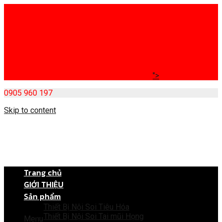
">
0905 960 197
Skip to content
Trang chủ
GIỚI THIỆU
Sản phẩm
Thiết Bị Nội Soi Tiêu Hóa
Thiết Bị Nội Soi Tai mũi Họng
Menu