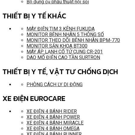
Bộ dụng cụ phẫu thuật nội soi
THIẾT BỊ Y TẾ KHÁC
MÁY ĐIỆN TIM 3 KÊNH FUKUDA
MONITOR BỆNH NHÂN 5 THÔNG SỐ
MONITOR THEO DÕI BỆNH NHÂN BPM-770
MONITOR SẢN KHOA BT300
MÁY ÁP LẠNH CỔ TỬ CUNG CR-201
DAO MỔ ĐIỆN CAO TẦN SURTRON
THIẾT BỊ Y TẾ, VẬT TƯ CHỐNG DỊCH
PHÒNG CÁCH LY DI ĐỘNG
XE ĐIỆN EUROCARE
XE ĐIỆN 4 BÁNH RIDER
XE ĐIỆN 4 BÁNH POWER
XE ĐIỆN 4 BÁNH MIRACLE
XE ĐIỆN 4 BÁNH OMEGA
XE ĐIỆN 4 BÁNH RUNNER