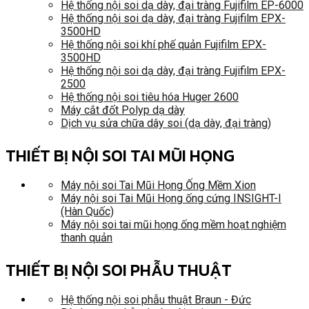
Hệ thống nội soi dạ dày, đại tràng Fujifilm EP-6000
Hệ thống nội soi dạ dày, đại tràng Fujifilm EPX-
3500HD
Hệ thống nội soi khí phế quản Fujifilm EPX-
3500HD
Hệ thống nội soi dạ dày, đại tràng Fujifilm EPX-
2500
Hệ thống nội soi tiêu hóa Huger 2600
Máy cắt đốt Polyp dạ dày
Dịch vụ sửa chữa dây soi (dạ dày, đại tràng)
THIẾT BỊ NỘI SOI TAI MŨI HỌNG
Máy nội soi Tai Mũi Họng Ống Mềm Xion
Máy nội soi Tai Mũi Họng ống cứng INSIGHT-I
(Hàn Quốc)
Máy nội soi tai mũi họng ống mềm hoạt nghiệm
thanh quản
THIẾT BỊ NỘI SOI PHẪU THUẬT
Hệ thống nội soi phẫu thuật Braun - Đức