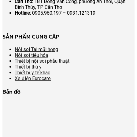
Cần Thơ:
181 Đồng Văn Cống, phường An Thới, Quận
Bình Thủy, TP Cần Thơ
Hotline:
0905.960.197 – 0931.121319
SẢN PHẨM CUNG CÂP
Nội soi Tai mũi họng
Nội soi tiêu hóa
Thiết bị nội soi phẫu thuật
Thiết bị thú y
Thiết bị y tế khác
Xe điện Eurocare
Bản đồ