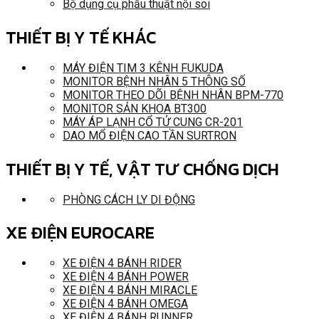
Bộ dụng cụ phẫu thuật nội soi
THIẾT BỊ Y TẾ KHÁC
MÁY ĐIỆN TIM 3 KÊNH FUKUDA
MONITOR BỆNH NHÂN 5 THÔNG SỐ
MONITOR THEO DÕI BỆNH NHÂN BPM-770
MONITOR SẢN KHOA BT300
MÁY ÁP LẠNH CỔ TỬ CUNG CR-201
DAO MỔ ĐIỆN CAO TẦN SURTRON
THIẾT BỊ Y TẾ, VẬT TƯ CHỐNG DỊCH
PHÒNG CÁCH LY DI ĐỘNG
XE ĐIỆN EUROCARE
XE ĐIỆN 4 BÁNH RIDER
XE ĐIỆN 4 BÁNH POWER
XE ĐIỆN 4 BÁNH MIRACLE
XE ĐIỆN 4 BÁNH OMEGA
XE ĐIỆN 4 BÁNH RUNNER