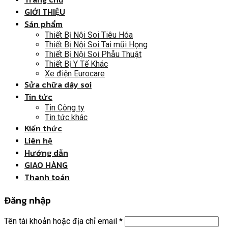
GIỚI THIỆU
Sản phẩm
Thiết Bị Nội Soi Tiêu Hóa
Thiết Bị Nội Soi Tai mũi Họng
Thiết Bị Nội Soi Phẫu Thuật
Thiết Bị Y Tế Khác
Xe điện Eurocare
Sửa chữa dây soi
Tin tức
Tin Công ty
Tin tức khác
Kiến thức
Liên hệ
Hướng dẫn
GIAO HÀNG
Thanh toán
Đăng nhập
Tên tài khoản hoặc địa chỉ email
*