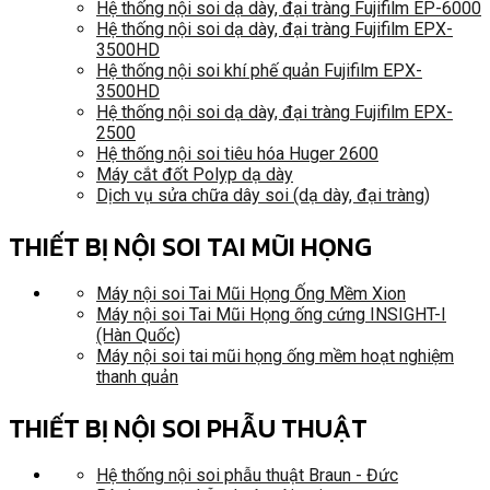
Hệ thống nội soi dạ dày, đại tràng Fujifilm EP-6000
Hệ thống nội soi dạ dày, đại tràng Fujifilm EPX-
3500HD
Hệ thống nội soi khí phế quản Fujifilm EPX-
3500HD
Hệ thống nội soi dạ dày, đại tràng Fujifilm EPX-
2500
Hệ thống nội soi tiêu hóa Huger 2600
Máy cắt đốt Polyp dạ dày
Dịch vụ sửa chữa dây soi (dạ dày, đại tràng)
THIẾT BỊ NỘI SOI TAI MŨI HỌNG
Máy nội soi Tai Mũi Họng Ống Mềm Xion
Máy nội soi Tai Mũi Họng ống cứng INSIGHT-I
(Hàn Quốc)
Máy nội soi tai mũi họng ống mềm hoạt nghiệm
thanh quản
THIẾT BỊ NỘI SOI PHẪU THUẬT
Hệ thống nội soi phẫu thuật Braun - Đức