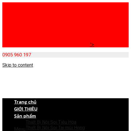
">
0905 960 197
Skip to content
Trang chủ
GIỚI THIỆU
Sản phẩm
Thiết Bị Nội Soi Tiêu Hóa
Thiết Bị Nội Soi Tai mũi Họng
Menu