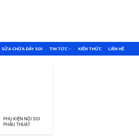
SỬA CHỮA DÂY SOI
TIN TỨC
KIẾN THỨC
LIÊN HỆ
PHỤ KIỆN NỘI SOI
PHẪU THUẬT