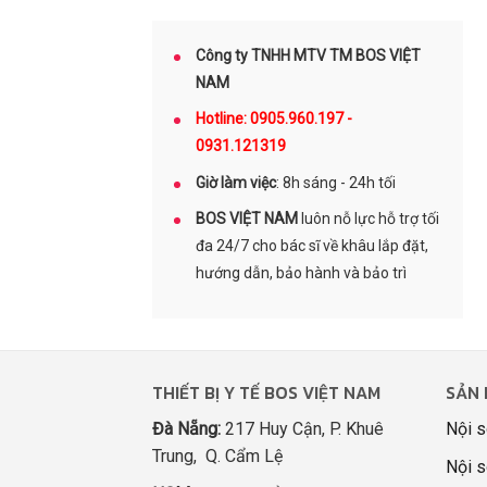
Công ty TNHH MTV TM BOS VIỆT
NAM
Hotline: 0905.960.197 -
0931.121319
Giờ làm việc
: 8h sáng - 24h tối
BOS VIỆT NAM
luôn nỗ lực hỗ trợ tối
đa 24/7 cho bác sĩ về khâu lắp đặt,
hướng dẫn, bảo hành và bảo trì
THIẾT BỊ Y TẾ BOS VIỆT NAM
SẢN 
Đà Nẵng:
217 Huy Cận, P. Khuê
Nội s
Trung, Q. Cẩm Lệ
Nội s