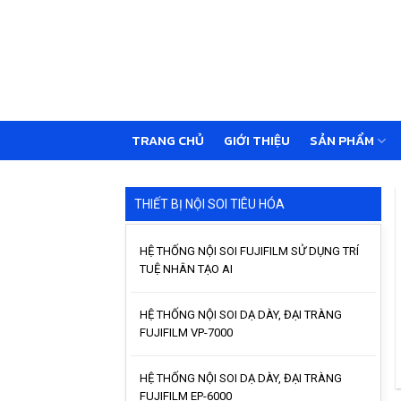
Skip
to
content
TRANG CHỦ
GIỚI THIỆU
SẢN PHẨM
THIẾT BỊ NỘI SOI TIÊU HÓA
HỆ THỐNG NỘI SOI FUJIFILM SỬ DỤNG TRÍ
TUỆ NHÂN TẠO AI
HỆ THỐNG NỘI SOI DẠ DÀY, ĐẠI TRÀNG
FUJIFILM VP-7000
HỆ THỐNG NỘI SOI DẠ DÀY, ĐẠI TRÀNG
FUJIFILM EP-6000