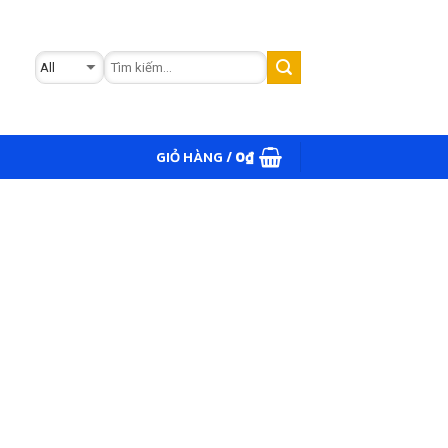
GIỎ HÀNG /
0
₫