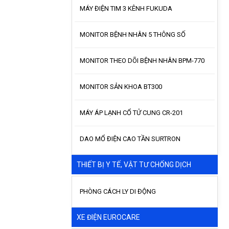
MÁY ĐIỆN TIM 3 KÊNH FUKUDA
MONITOR BỆNH NHÂN 5 THÔNG SỐ
MONITOR THEO DÕI BỆNH NHÂN BPM-770
MONITOR SẢN KHOA BT300
MÁY ÁP LẠNH CỔ TỬ CUNG CR-201
DAO MỔ ĐIỆN CAO TẦN SURTRON
THIẾT BỊ Y TẾ, VẬT TƯ CHỐNG DỊCH
PHÒNG CÁCH LY DI ĐỘNG
XE ĐIỆN EUROCARE