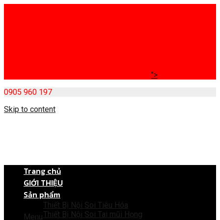
">
0905 960 197
Skip to content
Trang chủ
GIỚI THIỆU
Sản phẩm
Thiết Bị Nội Soi Tiêu Hóa
Thiết Bị Nội Soi Tai mũi Họng
Menu