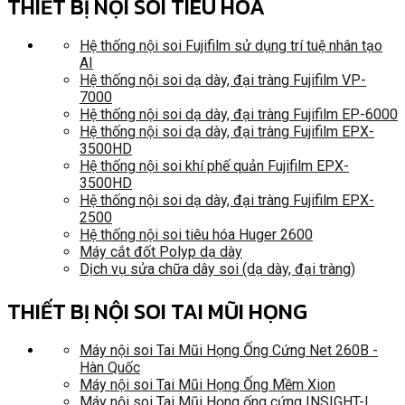
THIẾT BỊ NỘI SOI TIÊU HÓA
Hệ thống nội soi Fujifilm sử dụng trí tuệ nhân tạo
AI
Hệ thống nội soi dạ dày, đại tràng Fujifilm VP-
7000
Hệ thống nội soi dạ dày, đại tràng Fujifilm EP-6000
Hệ thống nội soi dạ dày, đại tràng Fujifilm EPX-
3500HD
Hệ thống nội soi khí phế quản Fujifilm EPX-
3500HD
Hệ thống nội soi dạ dày, đại tràng Fujifilm EPX-
2500
Hệ thống nội soi tiêu hóa Huger 2600
Máy cắt đốt Polyp dạ dày
Dịch vụ sửa chữa dây soi (dạ dày, đại tràng)
THIẾT BỊ NỘI SOI TAI MŨI HỌNG
Máy nội soi Tai Mũi Họng Ống Cứng Net 260B -
Hàn Quốc
Máy nội soi Tai Mũi Họng Ống Mềm Xion
Máy nội soi Tai Mũi Họng ống cứng INSIGHT-I