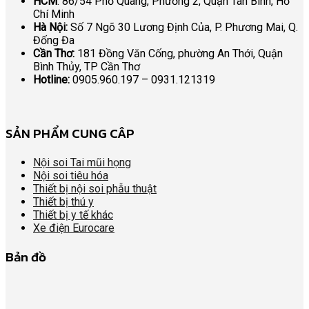
HCM
: 86/54 Phổ Quang, Phường 2, Quận Tân Bình, Hồ
Chí Minh
Hà Nội:
Số 7 Ngõ 30 Lương Định Của, P. Phương Mai, Q.
Đống Đa
Cần Thơ:
181 Đồng Văn Cống, phường An Thới, Quận
Bình Thủy, TP Cần Thơ
Hotline:
0905.960.197 – 0931.121319
SẢN PHẨM CUNG CÂP
Nội soi Tai mũi họng
Nội soi tiêu hóa
Thiết bị nội soi phẫu thuật
Thiết bị thú y
Thiết bị y tế khác
Xe điện Eurocare
Bản đồ