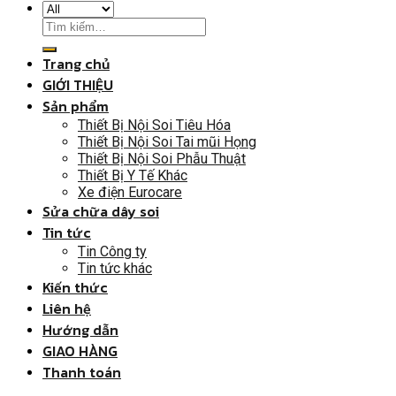
Trang chủ
GIỚI THIỆU
Sản phẩm
Thiết Bị Nội Soi Tiêu Hóa
Thiết Bị Nội Soi Tai mũi Họng
Thiết Bị Nội Soi Phẫu Thuật
Thiết Bị Y Tế Khác
Xe điện Eurocare
Sửa chữa dây soi
Tin tức
Tin Công ty
Tin tức khác
Kiến thức
Liên hệ
Hướng dẫn
GIAO HÀNG
Thanh toán