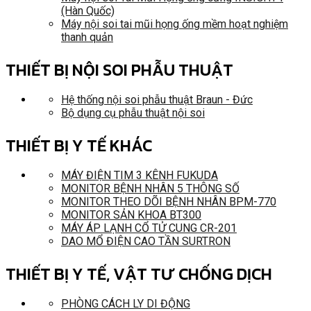
(Hàn Quốc)
Máy nội soi tai mũi họng ống mềm hoạt nghiệm
thanh quản
THIẾT BỊ NỘI SOI PHẪU THUẬT
Hệ thống nội soi phẫu thuật Braun - Đức
Bộ dụng cụ phẫu thuật nội soi
THIẾT BỊ Y TẾ KHÁC
MÁY ĐIỆN TIM 3 KÊNH FUKUDA
MONITOR BỆNH NHÂN 5 THÔNG SỐ
MONITOR THEO DÕI BỆNH NHÂN BPM-770
MONITOR SẢN KHOA BT300
MÁY ÁP LẠNH CỔ TỬ CUNG CR-201
DAO MỔ ĐIỆN CAO TẦN SURTRON
THIẾT BỊ Y TẾ, VẬT TƯ CHỐNG DỊCH
PHÒNG CÁCH LY DI ĐỘNG