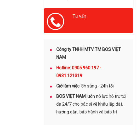
Tư vấn
0905960197
Công ty TNHH MTV TM BOS VIỆT
NAM
Hotline: 0905.960.197 -
0931.121319
Giờ làm việc
: 8h sáng - 24h tối
BOS VIỆT NAM
luôn nỗ lực hỗ trợ tối
đa 24/7 cho bác sĩ về khâu lắp đặt,
hướng dẫn, bảo hành và bảo trì