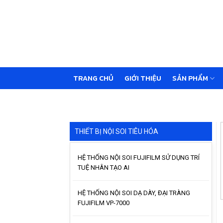
Skip
to
content
TRANG CHỦ
GIỚI THIỆU
SẢN PHẨM
THIẾT BỊ NỘI SOI TIÊU HÓA
HỆ THỐNG NỘI SOI FUJIFILM SỬ DỤNG TRÍ
TUỆ NHÂN TẠO AI
HỆ THỐNG NỘI SOI DẠ DÀY, ĐẠI TRÀNG
FUJIFILM VP-7000