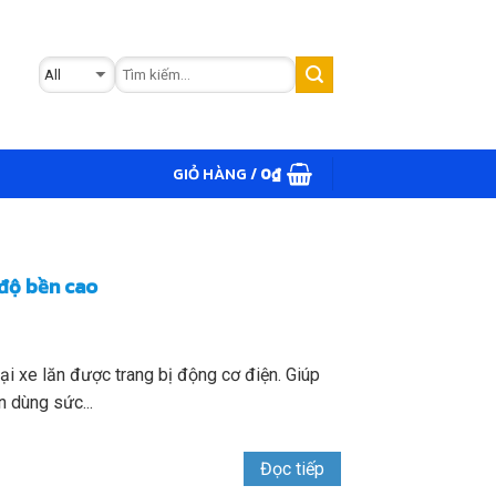
GIỎ HÀNG /
0
₫
 độ bền cao
oại xe lăn được trang bị động cơ điện. Giúp
 dùng sức...
Đọc tiếp