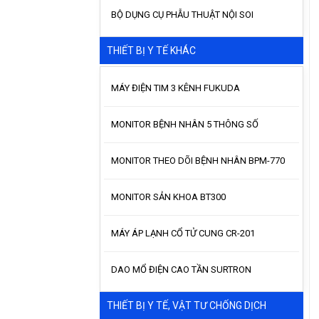
BỘ DỤNG CỤ PHẪU THUẬT NỘI SOI
THIẾT BỊ Y TẾ KHÁC
MÁY ĐIỆN TIM 3 KÊNH FUKUDA
MONITOR BỆNH NHÂN 5 THÔNG SỐ
MONITOR THEO DÕI BỆNH NHÂN BPM-770
MONITOR SẢN KHOA BT300
MÁY ÁP LẠNH CỔ TỬ CUNG CR-201
DAO MỔ ĐIỆN CAO TẦN SURTRON
THIẾT BỊ Y TẾ, VẬT TƯ CHỐNG DỊCH