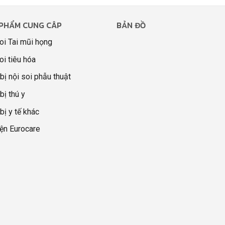
PHẨM CUNG CÂP
BẢN ĐỒ
oi Tai mũi họng
oi tiêu hóa
 bị nội soi phẫu thuật
bị thú y
 bị y tế khác
ện Eurocare