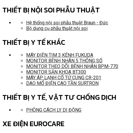
THIẾT BỊ NỘI SOI PHẪU THUẬT
Hệ thống nội soi phẫu thuật Braun - Đức
Bộ dụng cụ phẫu thuật nội soi
THIẾT BỊ Y TẾ KHÁC
MÁY ĐIỆN TIM 3 KÊNH FUKUDA
MONITOR BỆNH NHÂN 5 THÔNG SỐ
MONITOR THEO DÕI BỆNH NHÂN BPM-770
MONITOR SẢN KHOA BT300
MÁY ÁP LẠNH CỔ TỬ CUNG CR-201
DAO MỔ ĐIỆN CAO TẦN SURTRON
THIẾT BỊ Y TẾ, VẬT TƯ CHỐNG DỊCH
PHÒNG CÁCH LY DI ĐỘNG
XE ĐIỆN EUROCARE