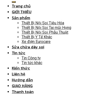
Trang chủ
GIỚI THIỆU
Sản phẩm
Thiết Bị Nội Soi Tiêu Hóa
Thiết Bị Nội Soi Tai mũi Họng
Thiết Bị Nội Soi Phẫu Thuật
Thiết Bị Y Tế Khác
Xe điện Eurocare
Sửa chữa dây soi
Tin tức
Tin Công ty
Tin tức khác
Kiến thức
Liên hệ
Hướng dẫn
GIAO HÀNG
Thanh toán
Đăng nhập