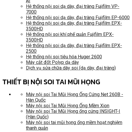
AI
Hệ thống nội soi dạ dày, đại tràng Fujifilm VP-
7000
Hệ thống nội soi dạ dày, đại tràng Fujifilm EP-6000
Hệ thống nội soi dạ dày, đại tràng Fujifilm EPX-
3500HD
Hệ thống nội soi khí phế quản Fujifilm EPX-
3500HD
Hệ thống nội soi dạ dày, đại tràng Fujifilm EPX-
2500
Hệ thống nội soi tiêu hóa Huger 2600
Máy cắt đốt Polyp dạ dày
Dịch vụ sửa chữa dây soi (dạ dày, đại tràng)
THIẾT BỊ NỘI SOI TAI MŨI HỌNG
Máy nội soi Tai Mũi Họng Ống Cứng Net 260B -
Hàn Quốc
Máy nội soi Tai Mũi Họng Ống Mềm Xion
Máy nội soi Tai Mũi Họng ống cứng INSIGHT-I
(Hàn Quốc)
Máy nội soi tai mũi họng ống mềm hoạt nghiệm
thanh quản