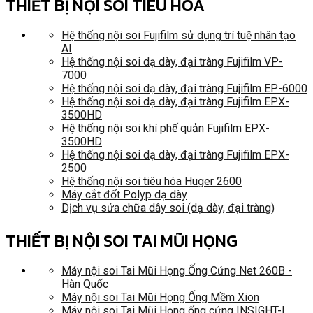
THIẾT BỊ NỘI SOI TIÊU HÓA
Hệ thống nội soi Fujifilm sử dụng trí tuệ nhân tạo
AI
Hệ thống nội soi dạ dày, đại tràng Fujifilm VP-
7000
Hệ thống nội soi dạ dày, đại tràng Fujifilm EP-6000
Hệ thống nội soi dạ dày, đại tràng Fujifilm EPX-
3500HD
Hệ thống nội soi khí phế quản Fujifilm EPX-
3500HD
Hệ thống nội soi dạ dày, đại tràng Fujifilm EPX-
2500
Hệ thống nội soi tiêu hóa Huger 2600
Máy cắt đốt Polyp dạ dày
Dịch vụ sửa chữa dây soi (dạ dày, đại tràng)
THIẾT BỊ NỘI SOI TAI MŨI HỌNG
Máy nội soi Tai Mũi Họng Ống Cứng Net 260B -
Hàn Quốc
Máy nội soi Tai Mũi Họng Ống Mềm Xion
Máy nội soi Tai Mũi Họng ống cứng INSIGHT-I