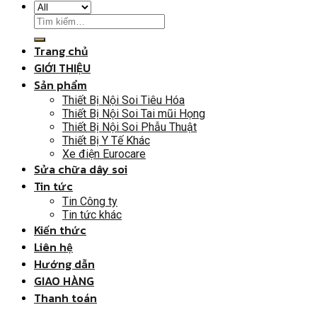
Trang chủ
GIỚI THIỆU
Sản phẩm
Thiết Bị Nội Soi Tiêu Hóa
Thiết Bị Nội Soi Tai mũi Họng
Thiết Bị Nội Soi Phẫu Thuật
Thiết Bị Y Tế Khác
Xe điện Eurocare
Sửa chữa dây soi
Tin tức
Tin Công ty
Tin tức khác
Kiến thức
Liên hệ
Hướng dẫn
GIAO HÀNG
Thanh toán