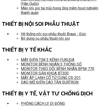
(Hàn Quốc)
Máy nội soi tai mũi họng ống mềm hoạt nghiệm
thanh quản
THIẾT BỊ NỘI SOI PHẪU THUẬT
Hệ thống nội soi phẫu thuật Braun - Đức
Bộ dụng cụ phẫu thuật nội soi
THIẾT BỊ Y TẾ KHÁC
MÁY ĐIỆN TIM 3 KÊNH FUKUDA
MONITOR BỆNH NHÂN 5 THÔNG SỐ
MONITOR THEO DÕI BỆNH NHÂN BPM-770
MONITOR SẢN KHOA BT300
MÁY ÁP LẠNH CỔ TỬ CUNG CR-201
DAO MỔ ĐIỆN CAO TẦN SURTRON
THIẾT BỊ Y TẾ, VẬT TƯ CHỐNG DỊCH
PHÒNG CÁCH LY DI ĐỘNG