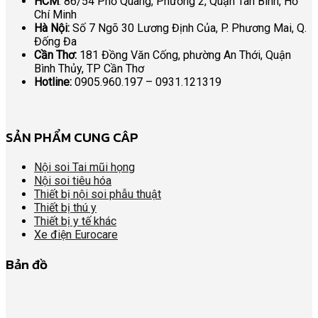
HCM
: 86/54 Phổ Quang, Phường 2, Quận Tân Bình, Hồ
Chí Minh
Hà Nội:
Số 7 Ngõ 30 Lương Định Của, P. Phương Mai, Q.
Đống Đa
Cần Thơ:
181 Đồng Văn Cống, phường An Thới, Quận
Bình Thủy, TP Cần Thơ
Hotline:
0905.960.197 – 0931.121319
SẢN PHẨM CUNG CÂP
Nội soi Tai mũi họng
Nội soi tiêu hóa
Thiết bị nội soi phẫu thuật
Thiết bị thú y
Thiết bị y tế khác
Xe điện Eurocare
Bản đồ