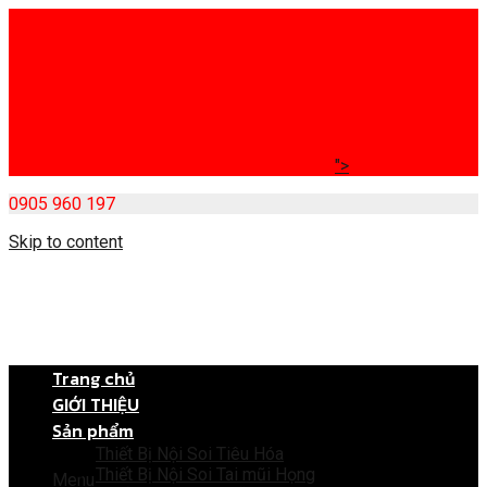
">
0905 960 197
Skip to content
Trang chủ
GIỚI THIỆU
Sản phẩm
Thiết Bị Nội Soi Tiêu Hóa
Thiết Bị Nội Soi Tai mũi Họng
Menu