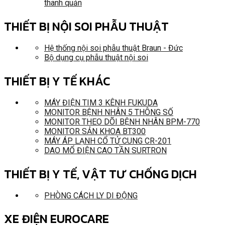
thanh quản
THIẾT BỊ NỘI SOI PHẪU THUẬT
Hệ thống nội soi phẫu thuật Braun - Đức
Bộ dụng cụ phẫu thuật nội soi
THIẾT BỊ Y TẾ KHÁC
MÁY ĐIỆN TIM 3 KÊNH FUKUDA
MONITOR BỆNH NHÂN 5 THÔNG SỐ
MONITOR THEO DÕI BỆNH NHÂN BPM-770
MONITOR SẢN KHOA BT300
MÁY ÁP LẠNH CỔ TỬ CUNG CR-201
DAO MỔ ĐIỆN CAO TẦN SURTRON
THIẾT BỊ Y TẾ, VẬT TƯ CHỐNG DỊCH
PHÒNG CÁCH LY DI ĐỘNG
XE ĐIỆN EUROCARE