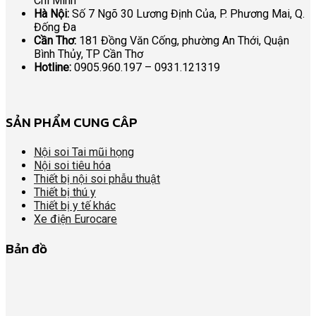
Chí Minh
Hà Nội:
Số 7 Ngõ 30 Lương Định Của, P. Phương Mai, Q.
Đống Đa
Cần Thơ:
181 Đồng Văn Cống, phường An Thới, Quận
Bình Thủy, TP Cần Thơ
Hotline:
0905.960.197 – 0931.121319
SẢN PHẨM CUNG CÂP
Nội soi Tai mũi họng
Nội soi tiêu hóa
Thiết bị nội soi phẫu thuật
Thiết bị thú y
Thiết bị y tế khác
Xe điện Eurocare
Bản đồ