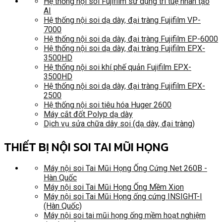
Hệ thống nội soi Fujifilm sử dụng trí tuệ nhân tạo
AI
Hệ thống nội soi dạ dày, đại tràng Fujifilm VP-
7000
Hệ thống nội soi dạ dày, đại tràng Fujifilm EP-6000
Hệ thống nội soi dạ dày, đại tràng Fujifilm EPX-
3500HD
Hệ thống nội soi khí phế quản Fujifilm EPX-
3500HD
Hệ thống nội soi dạ dày, đại tràng Fujifilm EPX-
2500
Hệ thống nội soi tiêu hóa Huger 2600
Máy cắt đốt Polyp dạ dày
Dịch vụ sửa chữa dây soi (dạ dày, đại tràng)
THIẾT BỊ NỘI SOI TAI MŨI HỌNG
Máy nội soi Tai Mũi Họng Ống Cứng Net 260B -
Hàn Quốc
Máy nội soi Tai Mũi Họng Ống Mềm Xion
Máy nội soi Tai Mũi Họng ống cứng INSIGHT-I
(Hàn Quốc)
Máy nội soi tai mũi họng ống mềm hoạt nghiệm