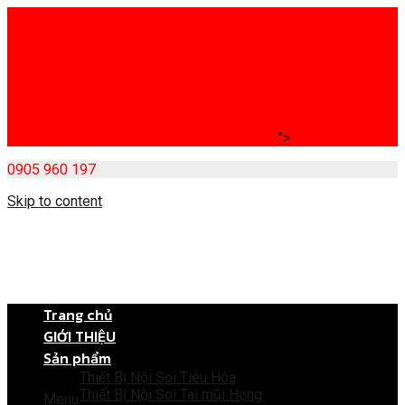
">
0905 960 197
Skip to content
Trang chủ
GIỚI THIỆU
Sản phẩm
Thiết Bị Nội Soi Tiêu Hóa
Thiết Bị Nội Soi Tai mũi Họng
Menu