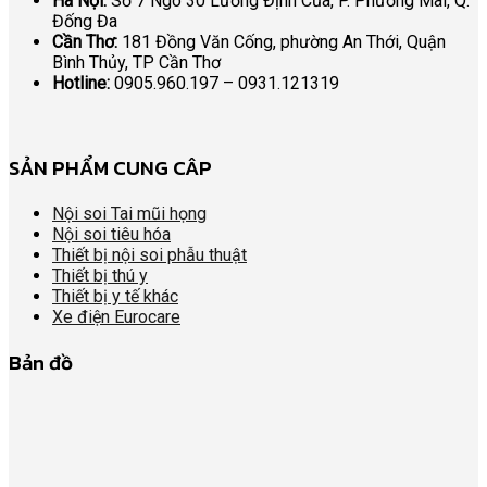
Hà Nội:
Số 7 Ngõ 30 Lương Định Của, P. Phương Mai, Q.
Đống Đa
Cần Thơ:
181 Đồng Văn Cống, phường An Thới, Quận
Bình Thủy, TP Cần Thơ
Hotline:
0905.960.197 – 0931.121319
SẢN PHẨM CUNG CÂP
Nội soi Tai mũi họng
Nội soi tiêu hóa
Thiết bị nội soi phẫu thuật
Thiết bị thú y
Thiết bị y tế khác
Xe điện Eurocare
Bản đồ