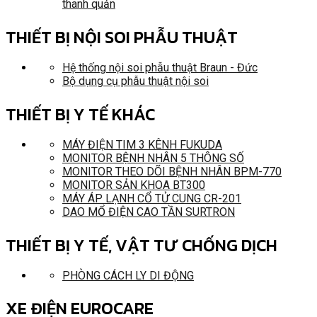
thanh quản
THIẾT BỊ NỘI SOI PHẪU THUẬT
Hệ thống nội soi phẫu thuật Braun - Đức
Bộ dụng cụ phẫu thuật nội soi
THIẾT BỊ Y TẾ KHÁC
MÁY ĐIỆN TIM 3 KÊNH FUKUDA
MONITOR BỆNH NHÂN 5 THÔNG SỐ
MONITOR THEO DÕI BỆNH NHÂN BPM-770
MONITOR SẢN KHOA BT300
MÁY ÁP LẠNH CỔ TỬ CUNG CR-201
DAO MỔ ĐIỆN CAO TẦN SURTRON
THIẾT BỊ Y TẾ, VẬT TƯ CHỐNG DỊCH
PHÒNG CÁCH LY DI ĐỘNG
XE ĐIỆN EUROCARE