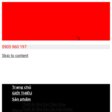
">
0905 960 197
Skip to content
Trang chủ
GIỚI THIỆU
Sản phẩm
Thiết Bị Nội Soi Tiêu Hóa
Thiết Bị Nội Soi Tai mũi Họng
Menu