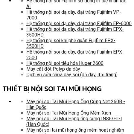
Hệ thống nội soi Fujifilm sử dụng trí tuệ nhân tạo
AI
Hệ thống nội soi dạ dày, đại tràng Fujifilm VP-
7000
Hệ thống nội soi dạ dày, đại tràng Fujifilm EP-6000
Hệ thống nội soi dạ dày, đại tràng Fujifilm EPX-
3500HD
Hệ thống nội soi khí phế quản Fujifilm EPX-
3500HD
Hệ thống nội soi dạ dày, đại tràng Fujifilm EPX-
2500
Hệ thống nội soi tiêu hóa Huger 2600
Máy cắt đốt Polyp dạ dày
Dịch vụ sửa chữa dây soi (dạ dày, đại tràng)
THIẾT BỊ NỘI SOI TAI MŨI HỌNG
Máy nội soi Tai Mũi Họng Ống Cứng Net 260B -
Hàn Quốc
Máy nội soi Tai Mũi Họng Ống Mềm Xion
Máy nội soi Tai Mũi Họng ống cứng INSIGHT-I
(Hàn Quốc)
Máy nội soi tai mũi họng ống mềm hoạt nghiệm