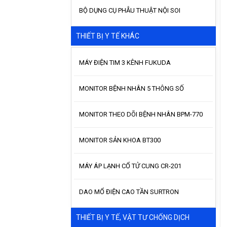
BỘ DỤNG CỤ PHẪU THUẬT NỘI SOI
THIẾT BỊ Y TẾ KHÁC
MÁY ĐIỆN TIM 3 KÊNH FUKUDA
MONITOR BỆNH NHÂN 5 THÔNG SỐ
MONITOR THEO DÕI BỆNH NHÂN BPM-770
MONITOR SẢN KHOA BT300
MÁY ÁP LẠNH CỔ TỬ CUNG CR-201
DAO MỔ ĐIỆN CAO TẦN SURTRON
THIẾT BỊ Y TẾ, VẬT TƯ CHỐNG DỊCH