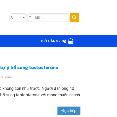
GIỎ HÀNG /
0
₫
 tự ý bổ sung testosterone
by
admin
c không còn như trước. Người đàn ông 40
 bổ sung testosterone với mong muốn nhanh
Đọc tiếp