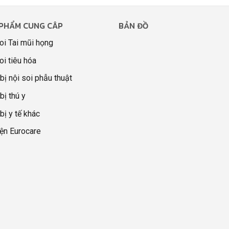
PHẨM CUNG CÂP
BẢN ĐỒ
oi Tai mũi họng
oi tiêu hóa
 bị nội soi phẫu thuật
bị thú y
 bị y tế khác
ện Eurocare