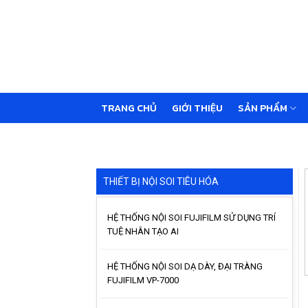
Skip
to
content
TRANG CHỦ
GIỚI THIỆU
SẢN PHẨM
THIẾT BỊ NỘI SOI TIÊU HÓA
HỆ THỐNG NỘI SOI FUJIFILM SỬ DỤNG TRÍ
TUỆ NHÂN TẠO AI
HỆ THỐNG NỘI SOI DẠ DÀY, ĐẠI TRÀNG
FUJIFILM VP-7000