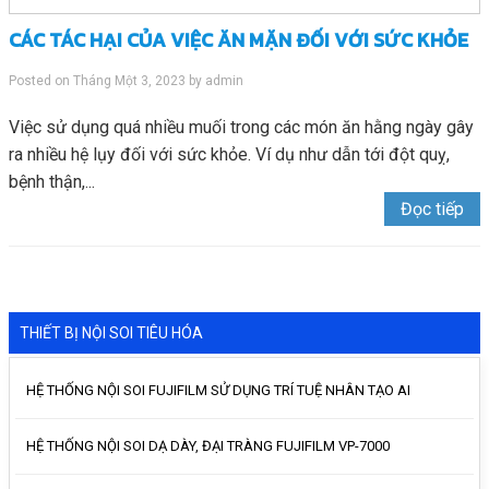
CÁC TÁC HẠI CỦA VIỆC ĂN MẶN ĐỐI VỚI SỨC KHỎE
Posted on
Tháng Một 3, 2023
by
admin
Việc sử dụng quá nhiều muối trong các món ăn hằng ngày gây
ra nhiều hệ lụy đối với sức khỏe. Ví dụ như dẫn tới đột quỵ,
bệnh thận,...
Đọc tiếp
THIẾT BỊ NỘI SOI TIÊU HÓA
HỆ THỐNG NỘI SOI FUJIFILM SỬ DỤNG TRÍ TUỆ NHÂN TẠO AI
HỆ THỐNG NỘI SOI DẠ DÀY, ĐẠI TRÀNG FUJIFILM VP-7000