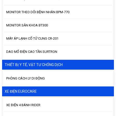
MONITOR THEO DÕI BỆNH NHÂN BPM-770
MONITOR SẢN KHOA BT300
MÁY ÁP LẠNH CỔ TỬ CUNG CR-201
DAO MỔ ĐIỆN CAO TẦN SURTRON
THIẾT BỊ Y TẾ, VẬT TƯ CHỐNG DỊCH
PHÒNG CÁCH LY DI ĐỘNG
XE ĐIỆN EUROCARE
XE ĐIỆN 4 BÁNH RIDER