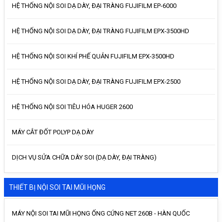
HỆ THỐNG NỘI SOI DẠ DÀY, ĐẠI TRÀNG FUJIFILM EP-6000
HỆ THỐNG NỘI SOI DẠ DÀY, ĐẠI TRÀNG FUJIFILM EPX-3500HD
HỆ THỐNG NỘI SOI KHÍ PHẾ QUẢN FUJIFILM EPX-3500HD
HỆ THỐNG NỘI SOI DẠ DÀY, ĐẠI TRÀNG FUJIFILM EPX-2500
HỆ THỐNG NỘI SOI TIÊU HÓA HUGER 2600
MÁY CẮT ĐỐT POLYP DẠ DÀY
DỊCH VỤ SỬA CHỮA DÂY SOI (DẠ DÀY, ĐẠI TRÀNG)
THIẾT BỊ NỘI SOI TAI MŨI HỌNG
MÁY NỘI SOI TAI MŨI HỌNG ỐNG CỨNG NET 260B - HÀN QUỐC