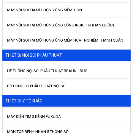
MÁY NỘI SOI TAI MŨI HỌNG ỐNG MỀM XION
MÁY NỘI SOI TAI MŨI HỌNG ỐNG CỨNG INSIGHT-I (HÀN QUỐC)
MÁY NỘI SOI TAI MŨI HỌNG ỐNG MỀM HOẠT NGHIỆM THANH QUẢN
THIẾT BỊ NỘI SOI PHẪU THUẬT
HỆ THỐNG NỘI SOI PHẪU THUẬT BRAUN - ĐỨC
BỘ DỤNG CỤ PHẪU THUẬT NỘI SOI
THIẾT BỊ Y TẾ KHÁC
MÁY ĐIỆN TIM 3 KÊNH FUKUDA
MONITOR BỆNH NHÂN 5 THÔNG SỐ