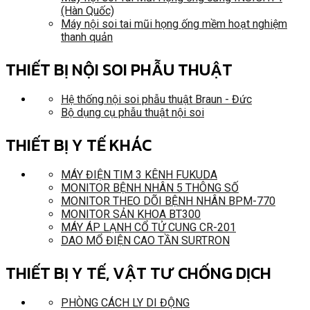
(Hàn Quốc)
Máy nội soi tai mũi họng ống mềm hoạt nghiệm
thanh quản
THIẾT BỊ NỘI SOI PHẪU THUẬT
Hệ thống nội soi phẫu thuật Braun - Đức
Bộ dụng cụ phẫu thuật nội soi
THIẾT BỊ Y TẾ KHÁC
MÁY ĐIỆN TIM 3 KÊNH FUKUDA
MONITOR BỆNH NHÂN 5 THÔNG SỐ
MONITOR THEO DÕI BỆNH NHÂN BPM-770
MONITOR SẢN KHOA BT300
MÁY ÁP LẠNH CỔ TỬ CUNG CR-201
DAO MỔ ĐIỆN CAO TẦN SURTRON
THIẾT BỊ Y TẾ, VẬT TƯ CHỐNG DỊCH
PHÒNG CÁCH LY DI ĐỘNG