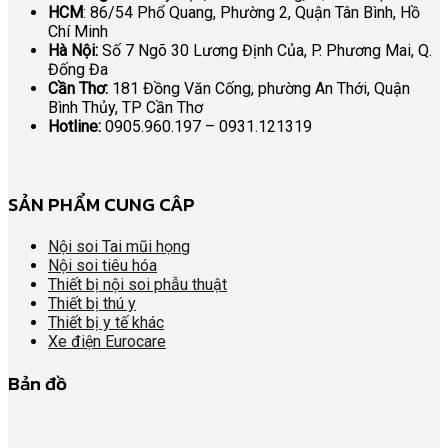
HCM
: 86/54 Phổ Quang, Phường 2, Quận Tân Bình, Hồ
Chí Minh
Hà Nội:
Số 7 Ngõ 30 Lương Định Của, P. Phương Mai, Q.
Đống Đa
Cần Thơ:
181 Đồng Văn Cống, phường An Thới, Quận
Bình Thủy, TP Cần Thơ
Hotline:
0905.960.197 – 0931.121319
SẢN PHẨM CUNG CÂP
Nội soi Tai mũi họng
Nội soi tiêu hóa
Thiết bị nội soi phẫu thuật
Thiết bị thú y
Thiết bị y tế khác
Xe điện Eurocare
Bản đồ