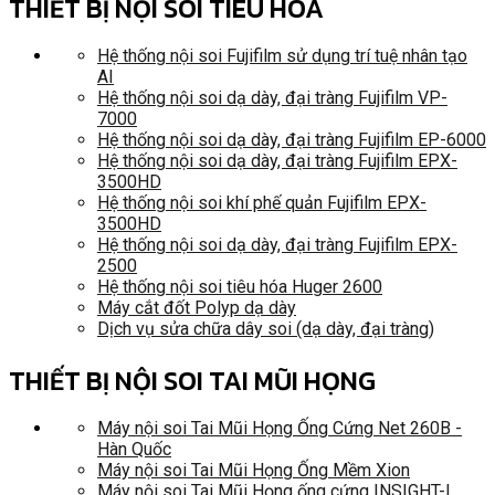
THIẾT BỊ NỘI SOI TIÊU HÓA
Hệ thống nội soi Fujifilm sử dụng trí tuệ nhân tạo
AI
Hệ thống nội soi dạ dày, đại tràng Fujifilm VP-
7000
Hệ thống nội soi dạ dày, đại tràng Fujifilm EP-6000
Hệ thống nội soi dạ dày, đại tràng Fujifilm EPX-
3500HD
Hệ thống nội soi khí phế quản Fujifilm EPX-
3500HD
Hệ thống nội soi dạ dày, đại tràng Fujifilm EPX-
2500
Hệ thống nội soi tiêu hóa Huger 2600
Máy cắt đốt Polyp dạ dày
Dịch vụ sửa chữa dây soi (dạ dày, đại tràng)
THIẾT BỊ NỘI SOI TAI MŨI HỌNG
Máy nội soi Tai Mũi Họng Ống Cứng Net 260B -
Hàn Quốc
Máy nội soi Tai Mũi Họng Ống Mềm Xion
Máy nội soi Tai Mũi Họng ống cứng INSIGHT-I