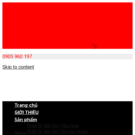
">
0905 960 197
Skip to content
Trang chủ
GIỚI THIỆU
Sản phẩm
Thiết Bị Nội Soi Tiêu Hóa
Thiết Bị Nội Soi Tai mũi Họng
Menu