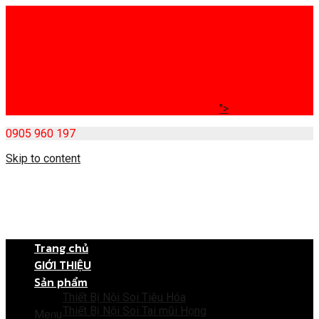
">
0905 960 197
Skip to content
Trang chủ
GIỚI THIỆU
Sản phẩm
Thiết Bị Nội Soi Tiêu Hóa
Thiết Bị Nội Soi Tai mũi Họng
Menu