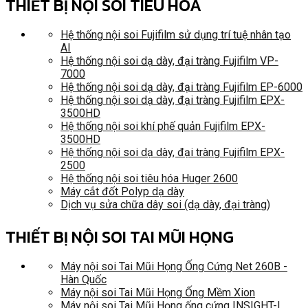
THIẾT BỊ NỘI SOI TIÊU HÓA
Hệ thống nội soi Fujifilm sử dụng trí tuệ nhân tạo
AI
Hệ thống nội soi dạ dày, đại tràng Fujifilm VP-
7000
Hệ thống nội soi dạ dày, đại tràng Fujifilm EP-6000
Hệ thống nội soi dạ dày, đại tràng Fujifilm EPX-
3500HD
Hệ thống nội soi khí phế quản Fujifilm EPX-
3500HD
Hệ thống nội soi dạ dày, đại tràng Fujifilm EPX-
2500
Hệ thống nội soi tiêu hóa Huger 2600
Máy cắt đốt Polyp dạ dày
Dịch vụ sửa chữa dây soi (dạ dày, đại tràng)
THIẾT BỊ NỘI SOI TAI MŨI HỌNG
Máy nội soi Tai Mũi Họng Ống Cứng Net 260B -
Hàn Quốc
Máy nội soi Tai Mũi Họng Ống Mềm Xion
Máy nội soi Tai Mũi Họng ống cứng INSIGHT-I