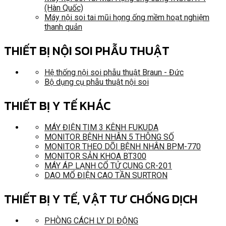
(Hàn Quốc)
Máy nội soi tai mũi họng ống mềm hoạt nghiệm
thanh quản
THIẾT BỊ NỘI SOI PHẪU THUẬT
Hệ thống nội soi phẫu thuật Braun - Đức
Bộ dụng cụ phẫu thuật nội soi
THIẾT BỊ Y TẾ KHÁC
MÁY ĐIỆN TIM 3 KÊNH FUKUDA
MONITOR BỆNH NHÂN 5 THÔNG SỐ
MONITOR THEO DÕI BỆNH NHÂN BPM-770
MONITOR SẢN KHOA BT300
MÁY ÁP LẠNH CỔ TỬ CUNG CR-201
DAO MỔ ĐIỆN CAO TẦN SURTRON
THIẾT BỊ Y TẾ, VẬT TƯ CHỐNG DỊCH
PHÒNG CÁCH LY DI ĐỘNG