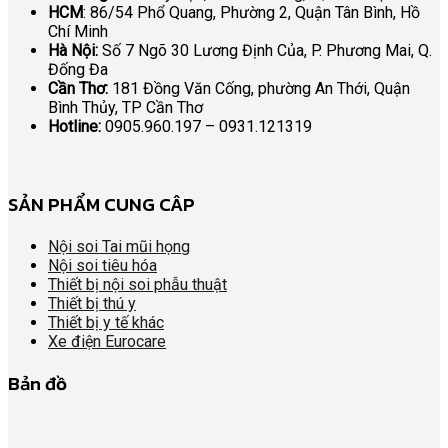
HCM
: 86/54 Phổ Quang, Phường 2, Quận Tân Bình, Hồ
Chí Minh
Hà Nội:
Số 7 Ngõ 30 Lương Định Của, P. Phương Mai, Q.
Đống Đa
Cần Thơ:
181 Đồng Văn Cống, phường An Thới, Quận
Bình Thủy, TP Cần Thơ
Hotline:
0905.960.197 – 0931.121319
SẢN PHẨM CUNG CÂP
Nội soi Tai mũi họng
Nội soi tiêu hóa
Thiết bị nội soi phẫu thuật
Thiết bị thú y
Thiết bị y tế khác
Xe điện Eurocare
Bản đồ