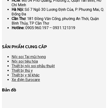
HCM
: 86/54 Phổ Quang, Phường 2, Quận Tân Bình, Hồ
Chí Minh
Hà Nội:
Số 7 Ngõ 30 Lương Định Của, P. Phương Mai, Q.
Đống Đa
Cần Thơ:
181 Đồng Văn Cống, phường An Thới, Quận
Bình Thủy, TP Cần Thơ
Hotline:
0905.960.197 – 0931.121319
SẢN PHẨM CUNG CÂP
Nội soi Tai mũi họng
Nội soi tiêu hóa
Thiết bị nội soi phẫu thuật
Thiết bị thú y
Thiết bị y tế khác
Xe điện Eurocare
Bản đồ