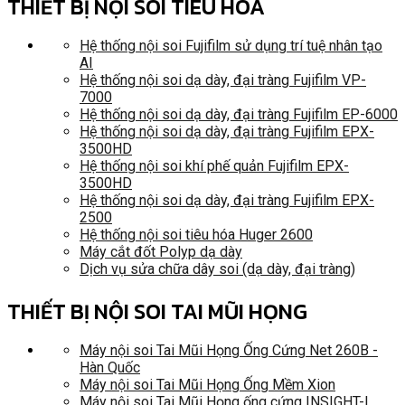
THIẾT BỊ NỘI SOI TIÊU HÓA
Hệ thống nội soi Fujifilm sử dụng trí tuệ nhân tạo
AI
Hệ thống nội soi dạ dày, đại tràng Fujifilm VP-
7000
Hệ thống nội soi dạ dày, đại tràng Fujifilm EP-6000
Hệ thống nội soi dạ dày, đại tràng Fujifilm EPX-
3500HD
Hệ thống nội soi khí phế quản Fujifilm EPX-
3500HD
Hệ thống nội soi dạ dày, đại tràng Fujifilm EPX-
2500
Hệ thống nội soi tiêu hóa Huger 2600
Máy cắt đốt Polyp dạ dày
Dịch vụ sửa chữa dây soi (dạ dày, đại tràng)
THIẾT BỊ NỘI SOI TAI MŨI HỌNG
Máy nội soi Tai Mũi Họng Ống Cứng Net 260B -
Hàn Quốc
Máy nội soi Tai Mũi Họng Ống Mềm Xion
Máy nội soi Tai Mũi Họng ống cứng INSIGHT-I