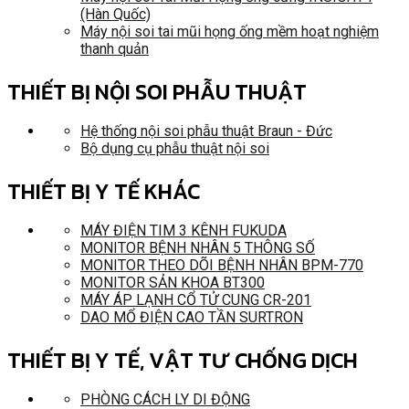
(Hàn Quốc)
Máy nội soi tai mũi họng ống mềm hoạt nghiệm
thanh quản
THIẾT BỊ NỘI SOI PHẪU THUẬT
Hệ thống nội soi phẫu thuật Braun - Đức
Bộ dụng cụ phẫu thuật nội soi
THIẾT BỊ Y TẾ KHÁC
MÁY ĐIỆN TIM 3 KÊNH FUKUDA
MONITOR BỆNH NHÂN 5 THÔNG SỐ
MONITOR THEO DÕI BỆNH NHÂN BPM-770
MONITOR SẢN KHOA BT300
MÁY ÁP LẠNH CỔ TỬ CUNG CR-201
DAO MỔ ĐIỆN CAO TẦN SURTRON
THIẾT BỊ Y TẾ, VẬT TƯ CHỐNG DỊCH
PHÒNG CÁCH LY DI ĐỘNG