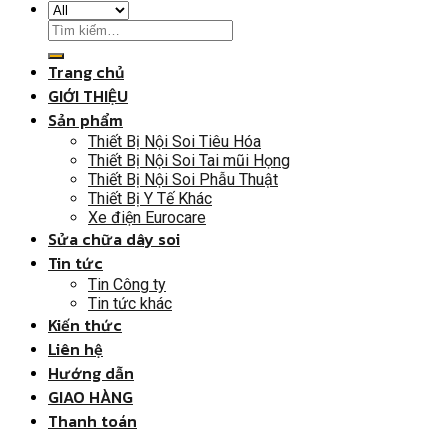
Trang chủ
GIỚI THIỆU
Sản phẩm
Thiết Bị Nội Soi Tiêu Hóa
Thiết Bị Nội Soi Tai mũi Họng
Thiết Bị Nội Soi Phẫu Thuật
Thiết Bị Y Tế Khác
Xe điện Eurocare
Sửa chữa dây soi
Tin tức
Tin Công ty
Tin tức khác
Kiến thức
Liên hệ
Hướng dẫn
GIAO HÀNG
Thanh toán