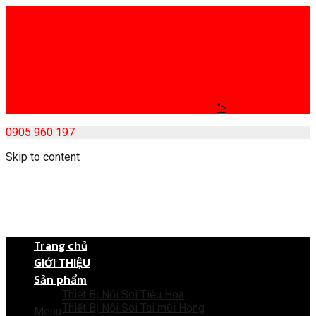
">
0905 960 197
Skip to content
Trang chủ
GIỚI THIỆU
Sản phẩm
Thiết Bị Nội Soi Tiêu Hóa
Thiết Bị Nội Soi Tai mũi Họng
Menu