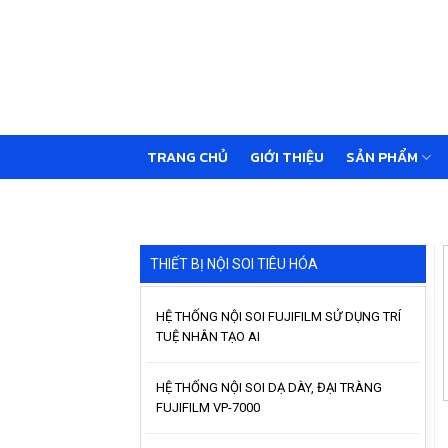
Skip
to
content
TRANG CHỦ
GIỚI THIỆU
SẢN PHẨM
THIẾT BỊ NỘI SOI TIÊU HÓA
HỆ THỐNG NỘI SOI FUJIFILM SỬ DỤNG TRÍ
TUỆ NHÂN TẠO AI
HỆ THỐNG NỘI SOI DẠ DÀY, ĐẠI TRÀNG
FUJIFILM VP-7000