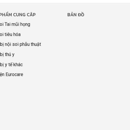
PHẨM CUNG CÂP
BẢN ĐỒ
oi Tai mũi họng
oi tiêu hóa
 bị nội soi phẫu thuật
bị thú y
 bị y tế khác
ện Eurocare