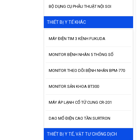
BỘ DỤNG CỤ PHẪU THUẬT NỘI SOI
THIẾT BỊ Y TẾ KHÁC
MÁY ĐIỆN TIM 3 KÊNH FUKUDA
MONITOR BỆNH NHÂN 5 THÔNG SỐ
MONITOR THEO DÕI BỆNH NHÂN BPM-770
MONITOR SẢN KHOA BT300
MÁY ÁP LẠNH CỔ TỬ CUNG CR-201
DAO MỔ ĐIỆN CAO TẦN SURTRON
THIẾT BỊ Y TẾ, VẬT TƯ CHỐNG DỊCH