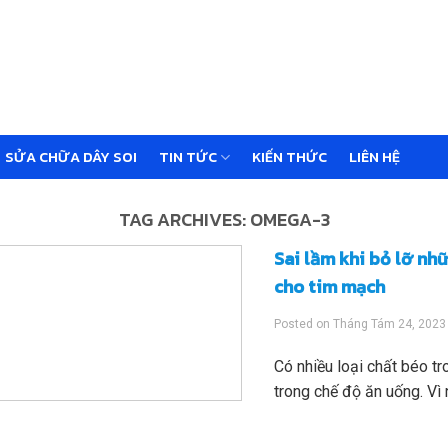
SỬA CHỮA DÂY SOI
TIN TỨC
KIẾN THỨC
LIÊN HỆ
TAG ARCHIVES:
OMEGA-3
Sai lầm khi bỏ lỡ nh
cho tim mạch
Posted on
Tháng Tám 24, 2023
Có nhiều loại chất béo t
trong chế độ ăn uống. Vì 