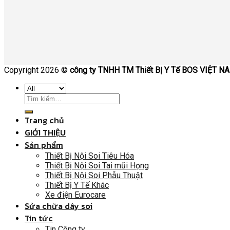
Copyright 2026 ©
công ty TNHH TM Thiết Bị Y Tế BOS VIỆT N
Trang chủ
GIỚI THIỆU
Sản phẩm
Thiết Bị Nội Soi Tiêu Hóa
Thiết Bị Nội Soi Tai mũi Họng
Thiết Bị Nội Soi Phẫu Thuật
Thiết Bị Y Tế Khác
Xe điện Eurocare
Sửa chữa dây soi
Tin tức
Tin Công ty