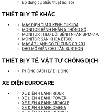
Bộ dụng cụ phẫu thuật nội soi
THIẾT BỊ Y TẾ KHÁC
MÁY ĐIỆN TIM 3 KÊNH FUKUDA
MONITOR BỆNH NHÂN 5 THÔNG SỐ
MONITOR THEO DÕI BỆNH NHÂN BPM-770
MONITOR SẢN KHOA BT300
MÁY ÁP LẠNH CỔ TỬ CUNG CR-201
DAO MỔ ĐIỆN CAO TẦN SURTRON
THIẾT BỊ Y TẾ, VẬT TƯ CHỐNG DỊCH
PHÒNG CÁCH LY DI ĐỘNG
XE ĐIỆN EUROCARE
XE ĐIỆN 4 BÁNH RIDER
XE ĐIỆN 4 BÁNH POWER
XE ĐIỆN 4 BÁNH MIRACLE
XE ĐIỆN 4 BÁNH OMEGA