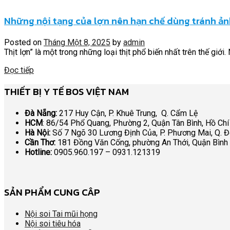
Những nội tạng của lợn nên hạn chế dùng tránh ả
Posted on
Tháng Một 8, 2025
by
admin
Thịt lợn” là một trong những loại thịt phổ biến nhất trên thế gi
Đọc tiếp
THIẾT BỊ Y TẾ BOS VIỆT NAM
Đà Nẵng:
217 Huy Cận, P. Khuê Trung, Q. Cẩm Lệ
HCM
: 86/54 Phổ Quang, Phường 2, Quận Tân Bình, Hồ Chí
Hà Nội:
Số 7 Ngõ 30 Lương Định Của, P. Phương Mai, Q. 
Cần Thơ:
181 Đồng Văn Cống, phường An Thới, Quận Bình
Hotline:
0905.960.197 – 0931.121319
SẢN PHẨM CUNG CÂP
Nội soi Tai mũi họng
Nội soi tiêu hóa