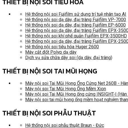
THIẾT BỊ NỘI SOI TIÊU HÓA
Hệ thống nội soi Fujifilm sử dụng trí tuệ nhân tạo AI
Hệ thống nội soi dạ dày, đại tràng Fujifilm VP-7000
Hệ thống nội soi dạ dày, đại tràng Fujifilm EP-6000
Hệ thống nội soi dạ dày, đại tràng Fujifilm EPX-35
Hệ thống nội soi khí phế quản Fujifilm EPX-3500HD
Hệ thống nội soi dạ dày, đại tràng Fujifilm EPX-250
Hệ thống nội soi tiêu hóa Huger 2600
Máy cắt đốt Polyp dạ dày
Dịch vụ sửa chữa dây soi (dạ dày, đại tràng)
THIẾT BỊ NỘI SOI TAI MŨI HỌNG
Máy nội soi Tai Mũi Họng Ống Cứng Net 260B - Hà
Máy nội soi Tai Mũi Họng Ống Mềm Xion
Máy nội soi Tai Mũi Họng ống cứng INSIGHT-I (Hàn
Máy nội soi tai mũi họng ống mềm hoạt nghiệm tha
THIẾT BỊ NỘI SOI PHẪU THUẬT
Hệ thống nội soi phẫu thuật Braun - Đức