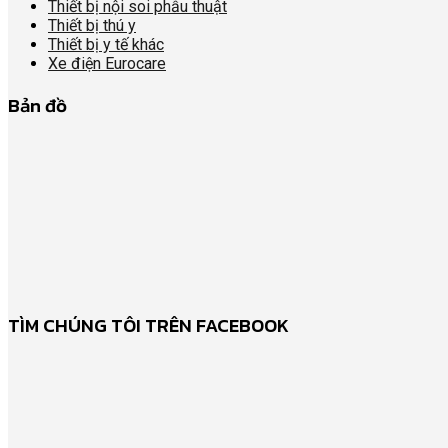
Thiết bị nội soi phẫu thuật
Thiết bị thú y
Thiết bị y tế khác
Xe điện Eurocare
Bản đồ
TÌM CHÚNG TÔI TRÊN FACEBOOK