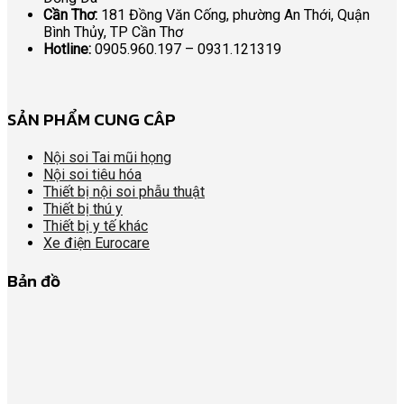
Cần Thơ:
181 Đồng Văn Cống, phường An Thới, Quận
Bình Thủy, TP Cần Thơ
Hotline:
0905.960.197 – 0931.121319
SẢN PHẨM CUNG CÂP
Nội soi Tai mũi họng
Nội soi tiêu hóa
Thiết bị nội soi phẫu thuật
Thiết bị thú y
Thiết bị y tế khác
Xe điện Eurocare
Bản đồ