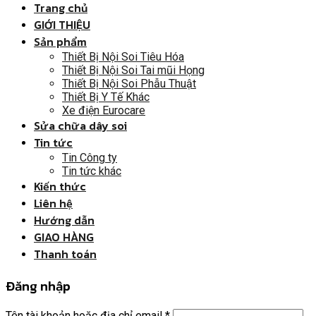
Trang chủ
GIỚI THIỆU
Sản phẩm
Thiết Bị Nội Soi Tiêu Hóa
Thiết Bị Nội Soi Tai mũi Họng
Thiết Bị Nội Soi Phẫu Thuật
Thiết Bị Y Tế Khác
Xe điện Eurocare
Sửa chữa dây soi
Tin tức
Tin Công ty
Tin tức khác
Kiến thức
Liên hệ
Hướng dẫn
GIAO HÀNG
Thanh toán
Đăng nhập
Tên tài khoản hoặc địa chỉ email
*