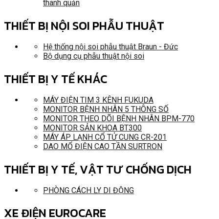
thanh quản
THIẾT BỊ NỘI SOI PHẪU THUẬT
Hệ thống nội soi phẫu thuật Braun - Đức
Bộ dụng cụ phẫu thuật nội soi
THIẾT BỊ Y TẾ KHÁC
MÁY ĐIỆN TIM 3 KÊNH FUKUDA
MONITOR BỆNH NHÂN 5 THÔNG SỐ
MONITOR THEO DÕI BỆNH NHÂN BPM-770
MONITOR SẢN KHOA BT300
MÁY ÁP LẠNH CỔ TỬ CUNG CR-201
DAO MỔ ĐIỆN CAO TẦN SURTRON
THIẾT BỊ Y TẾ, VẬT TƯ CHỐNG DỊCH
PHÒNG CÁCH LY DI ĐỘNG
XE ĐIỆN EUROCARE