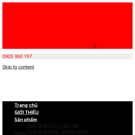
">
0905 960 197
Skip to content
Trang chủ
GIỚI THIỆU
Sản phẩm
Thiết Bị Nội Soi Tiêu Hóa
Thiết Bị Nội Soi Tai mũi Họng
Menu