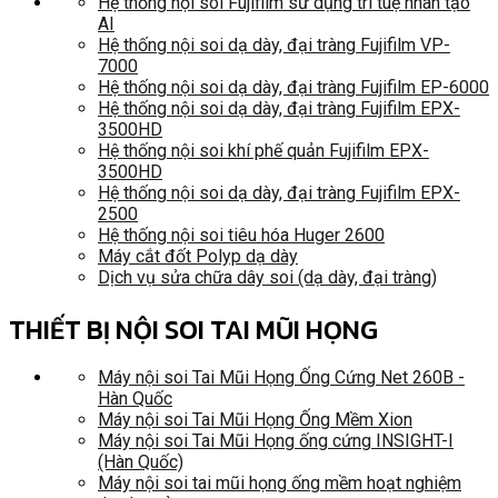
Hệ thống nội soi Fujifilm sử dụng trí tuệ nhân tạo
AI
Hệ thống nội soi dạ dày, đại tràng Fujifilm VP-
7000
Hệ thống nội soi dạ dày, đại tràng Fujifilm EP-6000
Hệ thống nội soi dạ dày, đại tràng Fujifilm EPX-
3500HD
Hệ thống nội soi khí phế quản Fujifilm EPX-
3500HD
Hệ thống nội soi dạ dày, đại tràng Fujifilm EPX-
2500
Hệ thống nội soi tiêu hóa Huger 2600
Máy cắt đốt Polyp dạ dày
Dịch vụ sửa chữa dây soi (dạ dày, đại tràng)
THIẾT BỊ NỘI SOI TAI MŨI HỌNG
Máy nội soi Tai Mũi Họng Ống Cứng Net 260B -
Hàn Quốc
Máy nội soi Tai Mũi Họng Ống Mềm Xion
Máy nội soi Tai Mũi Họng ống cứng INSIGHT-I
(Hàn Quốc)
Máy nội soi tai mũi họng ống mềm hoạt nghiệm