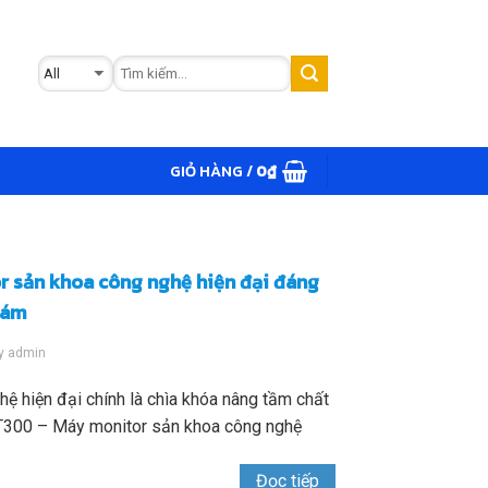
GIỎ HÀNG /
0
₫
 sản khoa công nghệ hiện đại đáng
hám
y
admin
ệ hiện đại chính là chìa khóa nâng tầm chất
 BT300 – Máy monitor sản khoa công nghệ
Đọc tiếp