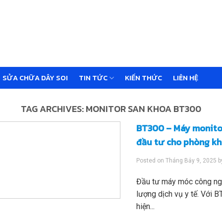
SỬA CHỮA DÂY SOI
TIN TỨC
KIẾN THỨC
LIÊN HỆ
TAG ARCHIVES:
MONITOR SAN KHOA BT300
BT300 – Máy monitor
đầu tư cho phòng k
Posted on
Tháng Bảy 9, 2025
b
Đầu tư máy móc công ngh
lượng dịch vụ y tế. Với
hiện...