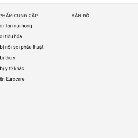
PHẨM CUNG CÂP
BẢN ĐỒ
oi Tai mũi họng
oi tiêu hóa
 bị nội soi phẫu thuật
bị thú y
 bị y tế khác
ện Eurocare