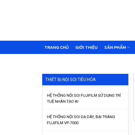
Skip
to
content
TRANG CHỦ
GIỚI THIỆU
SẢN PHẨM
THIẾT BỊ NỘI SOI TIÊU HÓA
HỆ THỐNG NỘI SOI FUJIFILM SỬ DỤNG TRÍ
TUỆ NHÂN TẠO AI
HỆ THỐNG NỘI SOI DẠ DÀY, ĐẠI TRÀNG
FUJIFILM VP-7000