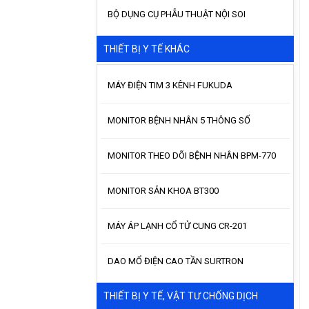
BỘ DỤNG CỤ PHẪU THUẬT NỘI SOI
THIẾT BỊ Y TẾ KHÁC
MÁY ĐIỆN TIM 3 KÊNH FUKUDA
MONITOR BỆNH NHÂN 5 THÔNG SỐ
MONITOR THEO DÕI BỆNH NHÂN BPM-770
MONITOR SẢN KHOA BT300
MÁY ÁP LẠNH CỔ TỬ CUNG CR-201
DAO MỔ ĐIỆN CAO TẦN SURTRON
THIẾT BỊ Y TẾ, VẬT TƯ CHỐNG DỊCH