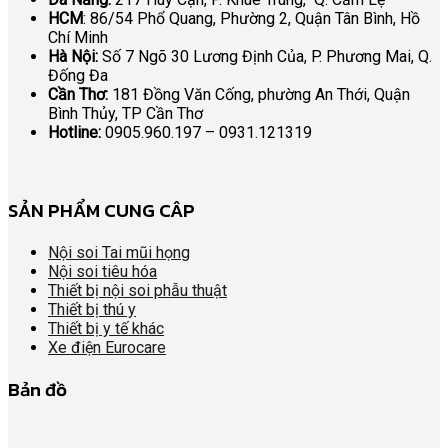
HCM
: 86/54 Phổ Quang, Phường 2, Quận Tân Bình, Hồ
Chí Minh
Hà Nội:
Số 7 Ngõ 30 Lương Định Của, P. Phương Mai, Q.
Đống Đa
Cần Thơ:
181 Đồng Văn Cống, phường An Thới, Quận
Bình Thủy, TP Cần Thơ
Hotline:
0905.960.197 – 0931.121319
SẢN PHẨM CUNG CÂP
Nội soi Tai mũi họng
Nội soi tiêu hóa
Thiết bị nội soi phẫu thuật
Thiết bị thú y
Thiết bị y tế khác
Xe điện Eurocare
Bản đồ