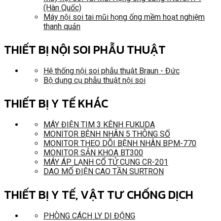
(Hàn Quốc)
Máy nội soi tai mũi họng ống mềm hoạt nghiệm
thanh quản
THIẾT BỊ NỘI SOI PHẪU THUẬT
Hệ thống nội soi phẫu thuật Braun - Đức
Bộ dụng cụ phẫu thuật nội soi
THIẾT BỊ Y TẾ KHÁC
MÁY ĐIỆN TIM 3 KÊNH FUKUDA
MONITOR BỆNH NHÂN 5 THÔNG SỐ
MONITOR THEO DÕI BỆNH NHÂN BPM-770
MONITOR SẢN KHOA BT300
MÁY ÁP LẠNH CỔ TỬ CUNG CR-201
DAO MỔ ĐIỆN CAO TẦN SURTRON
THIẾT BỊ Y TẾ, VẬT TƯ CHỐNG DỊCH
PHÒNG CÁCH LY DI ĐỘNG