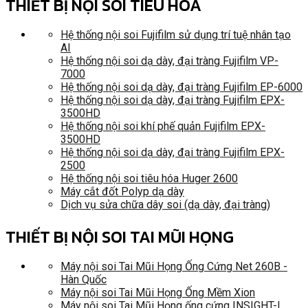
THIẾT BỊ NỘI SOI TIÊU HÓA
Hệ thống nội soi Fujifilm sử dụng trí tuệ nhân tạo
AI
Hệ thống nội soi dạ dày, đại tràng Fujifilm VP-
7000
Hệ thống nội soi dạ dày, đại tràng Fujifilm EP-6000
Hệ thống nội soi dạ dày, đại tràng Fujifilm EPX-
3500HD
Hệ thống nội soi khí phế quản Fujifilm EPX-
3500HD
Hệ thống nội soi dạ dày, đại tràng Fujifilm EPX-
2500
Hệ thống nội soi tiêu hóa Huger 2600
Máy cắt đốt Polyp dạ dày
Dịch vụ sửa chữa dây soi (dạ dày, đại tràng)
THIẾT BỊ NỘI SOI TAI MŨI HỌNG
Máy nội soi Tai Mũi Họng Ống Cứng Net 260B -
Hàn Quốc
Máy nội soi Tai Mũi Họng Ống Mềm Xion
Máy nội soi Tai Mũi Họng ống cứng INSIGHT-I