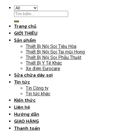
Trang chủ
GIỚI THIỆU
Sản phẩm
Thiết Bị Nội Soi Tiêu Hóa
Thiết Bị Nội Soi Tai mũi Họng
Thiết Bị Nội Soi Phẫu Thuật
Thiết Bị Y Tế Khác
Xe điện Eurocare
Sửa chữa dây soi
Tin tức
Tin Công ty
Tin tức khác
Kiến thức
Liên hệ
Hướng dẫn
GIAO HÀNG
Thanh toán