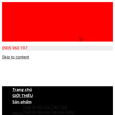
">
0905 960 197
Skip to content
Trang chủ
GIỚI THIỆU
Sản phẩm
Thiết Bị Nội Soi Tiêu Hóa
Thiết Bị Nội Soi Tai mũi Họng
Menu