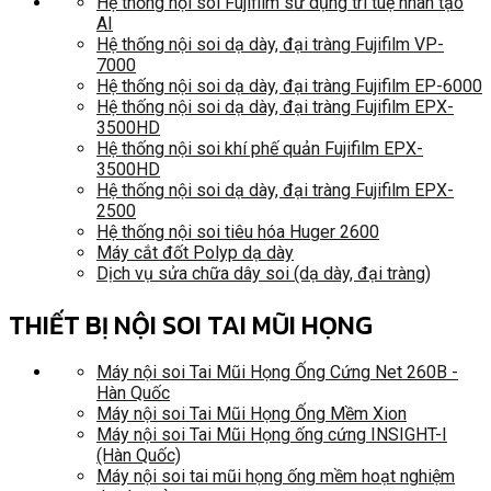
Hệ thống nội soi Fujifilm sử dụng trí tuệ nhân tạo
AI
Hệ thống nội soi dạ dày, đại tràng Fujifilm VP-
7000
Hệ thống nội soi dạ dày, đại tràng Fujifilm EP-6000
Hệ thống nội soi dạ dày, đại tràng Fujifilm EPX-
3500HD
Hệ thống nội soi khí phế quản Fujifilm EPX-
3500HD
Hệ thống nội soi dạ dày, đại tràng Fujifilm EPX-
2500
Hệ thống nội soi tiêu hóa Huger 2600
Máy cắt đốt Polyp dạ dày
Dịch vụ sửa chữa dây soi (dạ dày, đại tràng)
THIẾT BỊ NỘI SOI TAI MŨI HỌNG
Máy nội soi Tai Mũi Họng Ống Cứng Net 260B -
Hàn Quốc
Máy nội soi Tai Mũi Họng Ống Mềm Xion
Máy nội soi Tai Mũi Họng ống cứng INSIGHT-I
(Hàn Quốc)
Máy nội soi tai mũi họng ống mềm hoạt nghiệm