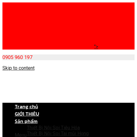
">
0905 960 197
Skip to content
Trang chủ
GIỚI THIỆU
Sản phẩm
Thiết Bị Nội Soi Tiêu Hóa
Thiết Bị Nội Soi Tai mũi Họng
Menu