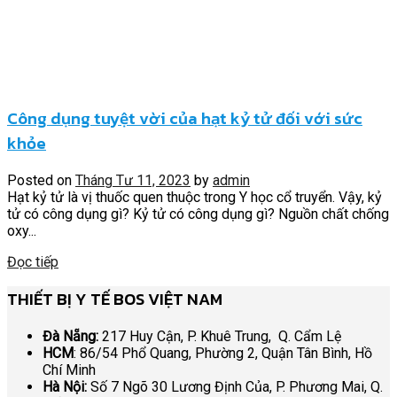
Công dụng tuyệt vời của hạt kỷ tử đối với sức
khỏe
Posted on
Tháng Tư 11, 2023
by
admin
Hạt kỷ tử là vị thuốc quen thuộc trong Y học cổ truyển. Vậy, kỷ
tử có công dụng gì? Kỷ tử có công dụng gì? Nguồn chất chống
oxy...
Đọc tiếp
THIẾT BỊ Y TẾ BOS VIỆT NAM
Đà Nẵng:
217 Huy Cận, P. Khuê Trung, Q. Cẩm Lệ
HCM
: 86/54 Phổ Quang, Phường 2, Quận Tân Bình, Hồ
Chí Minh
Hà Nội:
Số 7 Ngõ 30 Lương Định Của, P. Phương Mai, Q.