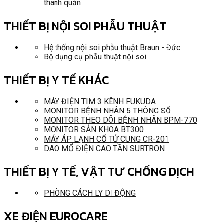
thanh quản
THIẾT BỊ NỘI SOI PHẪU THUẬT
Hệ thống nội soi phẫu thuật Braun - Đức
Bộ dụng cụ phẫu thuật nội soi
THIẾT BỊ Y TẾ KHÁC
MÁY ĐIỆN TIM 3 KÊNH FUKUDA
MONITOR BỆNH NHÂN 5 THÔNG SỐ
MONITOR THEO DÕI BỆNH NHÂN BPM-770
MONITOR SẢN KHOA BT300
MÁY ÁP LẠNH CỔ TỬ CUNG CR-201
DAO MỔ ĐIỆN CAO TẦN SURTRON
THIẾT BỊ Y TẾ, VẬT TƯ CHỐNG DỊCH
PHÒNG CÁCH LY DI ĐỘNG
XE ĐIỆN EUROCARE