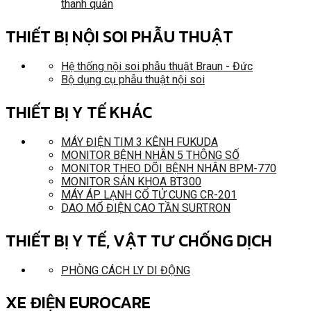
thanh quản
THIẾT BỊ NỘI SOI PHẪU THUẬT
Hệ thống nội soi phẫu thuật Braun - Đức
Bộ dụng cụ phẫu thuật nội soi
THIẾT BỊ Y TẾ KHÁC
MÁY ĐIỆN TIM 3 KÊNH FUKUDA
MONITOR BỆNH NHÂN 5 THÔNG SỐ
MONITOR THEO DÕI BỆNH NHÂN BPM-770
MONITOR SẢN KHOA BT300
MÁY ÁP LẠNH CỔ TỬ CUNG CR-201
DAO MỔ ĐIỆN CAO TẦN SURTRON
THIẾT BỊ Y TẾ, VẬT TƯ CHỐNG DỊCH
PHÒNG CÁCH LY DI ĐỘNG
XE ĐIỆN EUROCARE