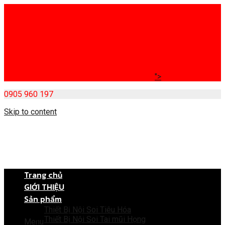
">
0905 960 197
Skip to content
Trang chủ
GIỚI THIỆU
Sản phẩm
Thiết Bị Nội Soi Tiêu Hóa
Thiết Bị Nội Soi Tai mũi Họng
Menu