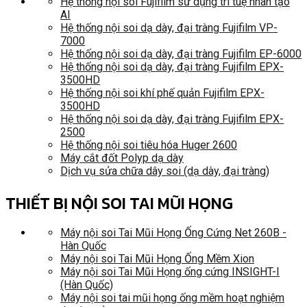
Hệ thống nội soi Fujifilm sử dụng trí tuệ nhân tạo
AI
Hệ thống nội soi dạ dày, đại tràng Fujifilm VP-
7000
Hệ thống nội soi dạ dày, đại tràng Fujifilm EP-6000
Hệ thống nội soi dạ dày, đại tràng Fujifilm EPX-
3500HD
Hệ thống nội soi khí phế quản Fujifilm EPX-
3500HD
Hệ thống nội soi dạ dày, đại tràng Fujifilm EPX-
2500
Hệ thống nội soi tiêu hóa Huger 2600
Máy cắt đốt Polyp dạ dày
Dịch vụ sửa chữa dây soi (dạ dày, đại tràng)
THIẾT BỊ NỘI SOI TAI MŨI HỌNG
Máy nội soi Tai Mũi Họng Ống Cứng Net 260B -
Hàn Quốc
Máy nội soi Tai Mũi Họng Ống Mềm Xion
Máy nội soi Tai Mũi Họng ống cứng INSIGHT-I
(Hàn Quốc)
Máy nội soi tai mũi họng ống mềm hoạt nghiệm