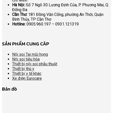
Chí Minh
Hà Nội:
Số 7 Ngõ 30 Lương Định Của, P. Phương Mai, Q.
Đống Đa
Cần Thơ:
181 Đồng Văn Cống, phường An Thới, Quận
Bình Thủy, TP Cần Thơ
Hotline:
0905.960.197 – 0931.121319
SẢN PHẨM CUNG CÂP
Nội soi Tai mũi họng
Nội soi tiêu hóa
Thiết bị nội soi phẫu thuật
Thiết bị thú y
Thiết bị y tế khác
Xe điện Eurocare
Bản đồ