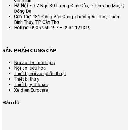
Chí Minh
Hà Nội:
Số 7 Ngõ 30 Lương Định Của, P. Phương Mai, Q.
Đống Đa
Cần Thơ:
181 Đồng Văn Cống, phường An Thới, Quận
Bình Thủy, TP Cần Thơ
Hotline:
0905.960.197 – 0931.121319
SẢN PHẨM CUNG CÂP
Nội soi Tai mũi họng
Nội soi tiêu hóa
Thiết bị nội soi phẫu thuật
Thiết bị thú y
Thiết bị y tế khác
Xe điện Eurocare
Bản đồ