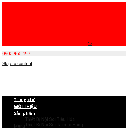
">
0905 960 197
Skip to content
Trang chủ
GIỚI THIỆU
Sản phẩm
Thiết Bị Nội Soi Tiêu Hóa
Thiết Bị Nội Soi Tai mũi Họng
Menu