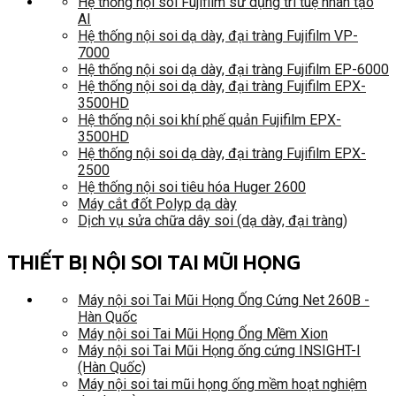
Hệ thống nội soi Fujifilm sử dụng trí tuệ nhân tạo
AI
Hệ thống nội soi dạ dày, đại tràng Fujifilm VP-
7000
Hệ thống nội soi dạ dày, đại tràng Fujifilm EP-6000
Hệ thống nội soi dạ dày, đại tràng Fujifilm EPX-
3500HD
Hệ thống nội soi khí phế quản Fujifilm EPX-
3500HD
Hệ thống nội soi dạ dày, đại tràng Fujifilm EPX-
2500
Hệ thống nội soi tiêu hóa Huger 2600
Máy cắt đốt Polyp dạ dày
Dịch vụ sửa chữa dây soi (dạ dày, đại tràng)
THIẾT BỊ NỘI SOI TAI MŨI HỌNG
Máy nội soi Tai Mũi Họng Ống Cứng Net 260B -
Hàn Quốc
Máy nội soi Tai Mũi Họng Ống Mềm Xion
Máy nội soi Tai Mũi Họng ống cứng INSIGHT-I
(Hàn Quốc)
Máy nội soi tai mũi họng ống mềm hoạt nghiệm