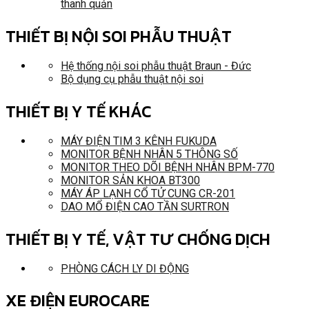
thanh quản
THIẾT BỊ NỘI SOI PHẪU THUẬT
Hệ thống nội soi phẫu thuật Braun - Đức
Bộ dụng cụ phẫu thuật nội soi
THIẾT BỊ Y TẾ KHÁC
MÁY ĐIỆN TIM 3 KÊNH FUKUDA
MONITOR BỆNH NHÂN 5 THÔNG SỐ
MONITOR THEO DÕI BỆNH NHÂN BPM-770
MONITOR SẢN KHOA BT300
MÁY ÁP LẠNH CỔ TỬ CUNG CR-201
DAO MỔ ĐIỆN CAO TẦN SURTRON
THIẾT BỊ Y TẾ, VẬT TƯ CHỐNG DỊCH
PHÒNG CÁCH LY DI ĐỘNG
XE ĐIỆN EUROCARE