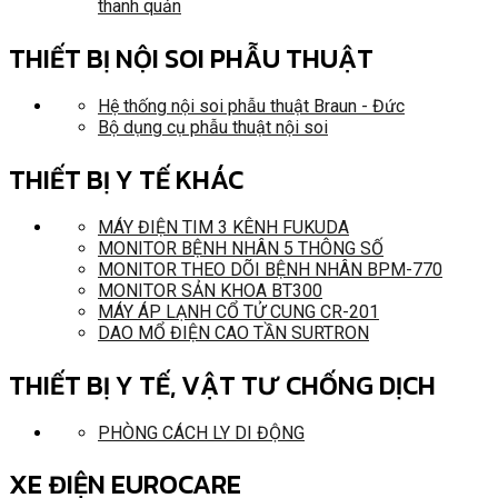
thanh quản
THIẾT BỊ NỘI SOI PHẪU THUẬT
Hệ thống nội soi phẫu thuật Braun - Đức
Bộ dụng cụ phẫu thuật nội soi
THIẾT BỊ Y TẾ KHÁC
MÁY ĐIỆN TIM 3 KÊNH FUKUDA
MONITOR BỆNH NHÂN 5 THÔNG SỐ
MONITOR THEO DÕI BỆNH NHÂN BPM-770
MONITOR SẢN KHOA BT300
MÁY ÁP LẠNH CỔ TỬ CUNG CR-201
DAO MỔ ĐIỆN CAO TẦN SURTRON
THIẾT BỊ Y TẾ, VẬT TƯ CHỐNG DỊCH
PHÒNG CÁCH LY DI ĐỘNG
XE ĐIỆN EUROCARE