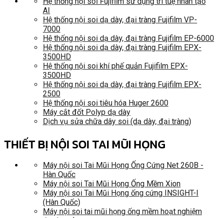
Hệ thống nội soi Fujifilm sử dụng trí tuệ nhân tạo
AI
Hệ thống nội soi dạ dày, đại tràng Fujifilm VP-
7000
Hệ thống nội soi dạ dày, đại tràng Fujifilm EP-6000
Hệ thống nội soi dạ dày, đại tràng Fujifilm EPX-
3500HD
Hệ thống nội soi khí phế quản Fujifilm EPX-
3500HD
Hệ thống nội soi dạ dày, đại tràng Fujifilm EPX-
2500
Hệ thống nội soi tiêu hóa Huger 2600
Máy cắt đốt Polyp dạ dày
Dịch vụ sửa chữa dây soi (dạ dày, đại tràng)
THIẾT BỊ NỘI SOI TAI MŨI HỌNG
Máy nội soi Tai Mũi Họng Ống Cứng Net 260B -
Hàn Quốc
Máy nội soi Tai Mũi Họng Ống Mềm Xion
Máy nội soi Tai Mũi Họng ống cứng INSIGHT-I
(Hàn Quốc)
Máy nội soi tai mũi họng ống mềm hoạt nghiệm