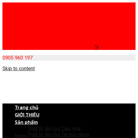
">
0905 960 197
Skip to content
Trang chủ
GIỚI THIỆU
Sản phẩm
Thiết Bị Nội Soi Tiêu Hóa
Thiết Bị Nội Soi Tai mũi Họng
Menu