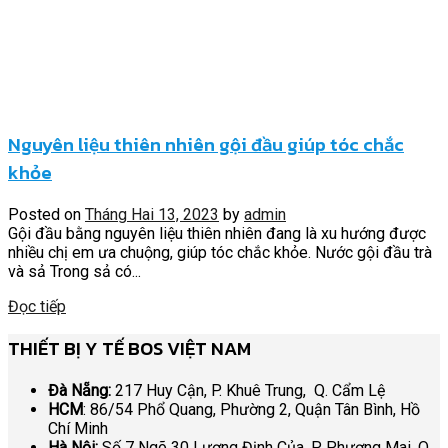
Nguyên liệu thiên nhiên gội đầu giúp tóc chắc
khỏe
Posted on
Tháng Hai 13, 2023
by
admin
Gội đầu bằng nguyên liệu thiên nhiên đang là xu hướng được
nhiều chị em ưa chuộng, giúp tóc chắc khỏe. Nước gội đầu trà
và sả Trong sả có...
Đọc tiếp
THIẾT BỊ Y TẾ BOS VIỆT NAM
Đà Nẵng:
217 Huy Cận, P. Khuê Trung, Q. Cẩm Lệ
HCM
: 86/54 Phổ Quang, Phường 2, Quận Tân Bình, Hồ
Chí Minh
Hà Nội:
Số 7 Ngõ 30 Lương Định Của, P. Phương Mai, Q.