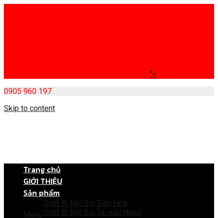
">
0905 960 197
Skip to content
Trang chủ
GIỚI THIỆU
Sản phẩm
Thiết Bị Nội Soi Tiêu Hóa
Thiết Bị Nội Soi Tai mũi Họng
Menu