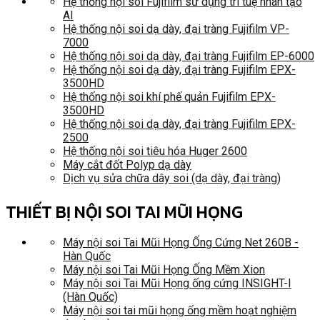
Hệ thống nội soi Fujifilm sử dụng trí tuệ nhân tạo
AI
Hệ thống nội soi dạ dày, đại tràng Fujifilm VP-
7000
Hệ thống nội soi dạ dày, đại tràng Fujifilm EP-6000
Hệ thống nội soi dạ dày, đại tràng Fujifilm EPX-
3500HD
Hệ thống nội soi khí phế quản Fujifilm EPX-
3500HD
Hệ thống nội soi dạ dày, đại tràng Fujifilm EPX-
2500
Hệ thống nội soi tiêu hóa Huger 2600
Máy cắt đốt Polyp dạ dày
Dịch vụ sửa chữa dây soi (dạ dày, đại tràng)
THIẾT BỊ NỘI SOI TAI MŨI HỌNG
Máy nội soi Tai Mũi Họng Ống Cứng Net 260B -
Hàn Quốc
Máy nội soi Tai Mũi Họng Ống Mềm Xion
Máy nội soi Tai Mũi Họng ống cứng INSIGHT-I
(Hàn Quốc)
Máy nội soi tai mũi họng ống mềm hoạt nghiệm