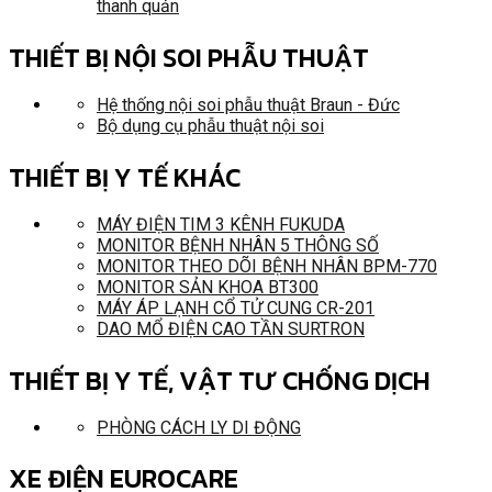
thanh quản
THIẾT BỊ NỘI SOI PHẪU THUẬT
Hệ thống nội soi phẫu thuật Braun - Đức
Bộ dụng cụ phẫu thuật nội soi
THIẾT BỊ Y TẾ KHÁC
MÁY ĐIỆN TIM 3 KÊNH FUKUDA
MONITOR BỆNH NHÂN 5 THÔNG SỐ
MONITOR THEO DÕI BỆNH NHÂN BPM-770
MONITOR SẢN KHOA BT300
MÁY ÁP LẠNH CỔ TỬ CUNG CR-201
DAO MỔ ĐIỆN CAO TẦN SURTRON
THIẾT BỊ Y TẾ, VẬT TƯ CHỐNG DỊCH
PHÒNG CÁCH LY DI ĐỘNG
XE ĐIỆN EUROCARE