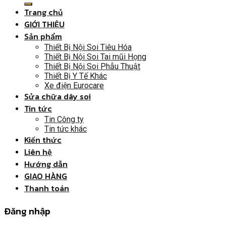
Trang chủ
GIỚI THIỆU
Sản phẩm
Thiết Bị Nội Soi Tiêu Hóa
Thiết Bị Nội Soi Tai mũi Họng
Thiết Bị Nội Soi Phẫu Thuật
Thiết Bị Y Tế Khác
Xe điện Eurocare
Sửa chữa dây soi
Tin tức
Tin Công ty
Tin tức khác
Kiến thức
Liên hệ
Hướng dẫn
GIAO HÀNG
Thanh toán
Đăng nhập