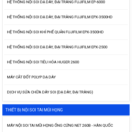
HỆ THỐNG NỘI SOI DẠ DÀY, ĐẠI TRÀNG FUJIFILM EP-6000
HỆ THỐNG NỘI SOI DẠ DÀY, ĐẠI TRÀNG FUJIFILM EPX-3500HD
HỆ THỐNG NỘI SOI KHÍ PHẾ QUẢN FUJIFILM EPX-3500HD
HỆ THỐNG NỘI SOI DẠ DÀY, ĐẠI TRÀNG FUJIFILM EPX-2500
HỆ THỐNG NỘI SOI TIÊU HÓA HUGER 2600
MÁY CẮT ĐỐT POLYP DẠ DÀY
DỊCH VỤ SỬA CHỮA DÂY SOI (DẠ DÀY, ĐẠI TRÀNG)
THIẾT BỊ NỘI SOI TAI MŨI HỌNG
MÁY NỘI SOI TAI MŨI HỌNG ỐNG CỨNG NET 260B - HÀN QUỐC