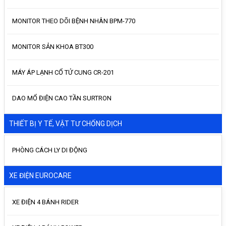
MONITOR THEO DÕI BỆNH NHÂN BPM-770
MONITOR SẢN KHOA BT300
MÁY ÁP LẠNH CỔ TỬ CUNG CR-201
DAO MỔ ĐIỆN CAO TẦN SURTRON
THIẾT BỊ Y TẾ, VẬT TƯ CHỐNG DỊCH
PHÒNG CÁCH LY DI ĐỘNG
XE ĐIỆN EUROCARE
XE ĐIỆN 4 BÁNH RIDER