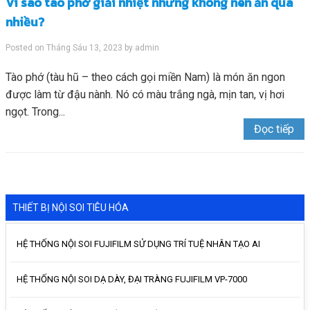
Vì sao tào phớ giải nhiệt nhưng không nên ăn quá
nhiều?
Posted on
Tháng Sáu 13, 2023
by
admin
Tào phớ (tàu hũ – theo cách gọi miền Nam) là món ăn ngon
được làm từ đậu nành. Nó có màu trắng ngà, mịn tan, vị hơi
ngọt. Trong...
Đọc tiếp
THIẾT BỊ NỘI SOI TIÊU HÓA
HỆ THỐNG NỘI SOI FUJIFILM SỬ DỤNG TRÍ TUỆ NHÂN TẠO AI
HỆ THỐNG NỘI SOI DẠ DÀY, ĐẠI TRÀNG FUJIFILM VP-7000