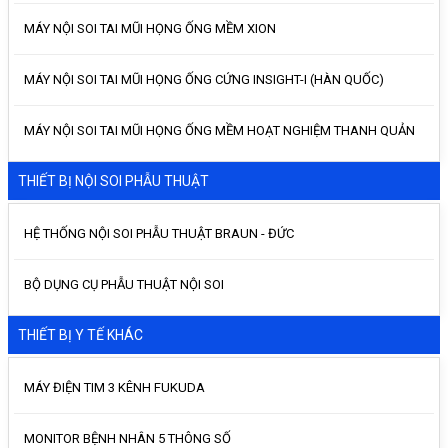
MÁY NỘI SOI TAI MŨI HỌNG ỐNG MỀM XION
MÁY NỘI SOI TAI MŨI HỌNG ỐNG CỨNG INSIGHT-I (HÀN QUỐC)
MÁY NỘI SOI TAI MŨI HỌNG ỐNG MỀM HOẠT NGHIỆM THANH QUẢN
THIẾT BỊ NỘI SOI PHẪU THUẬT
HỆ THỐNG NỘI SOI PHẪU THUẬT BRAUN - ĐỨC
BỘ DỤNG CỤ PHẪU THUẬT NỘI SOI
THIẾT BỊ Y TẾ KHÁC
MÁY ĐIỆN TIM 3 KÊNH FUKUDA
MONITOR BỆNH NHÂN 5 THÔNG SỐ