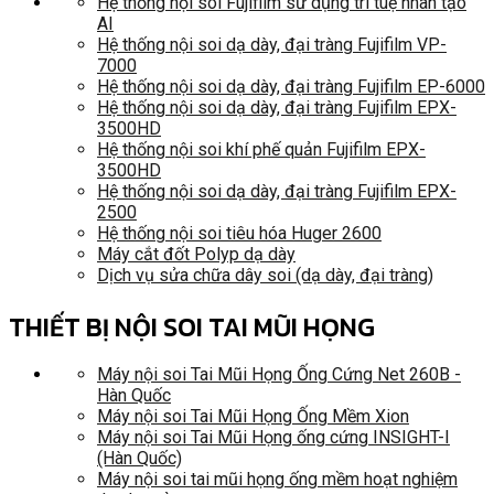
Hệ thống nội soi Fujifilm sử dụng trí tuệ nhân tạo
AI
Hệ thống nội soi dạ dày, đại tràng Fujifilm VP-
7000
Hệ thống nội soi dạ dày, đại tràng Fujifilm EP-6000
Hệ thống nội soi dạ dày, đại tràng Fujifilm EPX-
3500HD
Hệ thống nội soi khí phế quản Fujifilm EPX-
3500HD
Hệ thống nội soi dạ dày, đại tràng Fujifilm EPX-
2500
Hệ thống nội soi tiêu hóa Huger 2600
Máy cắt đốt Polyp dạ dày
Dịch vụ sửa chữa dây soi (dạ dày, đại tràng)
THIẾT BỊ NỘI SOI TAI MŨI HỌNG
Máy nội soi Tai Mũi Họng Ống Cứng Net 260B -
Hàn Quốc
Máy nội soi Tai Mũi Họng Ống Mềm Xion
Máy nội soi Tai Mũi Họng ống cứng INSIGHT-I
(Hàn Quốc)
Máy nội soi tai mũi họng ống mềm hoạt nghiệm