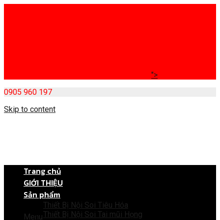
">
0905 960 197
Skip to content
Trang chủ
GIỚI THIỆU
Sản phẩm
Thiết Bị Nội Soi Tiêu Hóa
Thiết Bị Nội Soi Tai mũi Họng
Menu