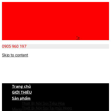
">
0905 960 197
Skip to content
Trang chủ
GIỚI THIỆU
Sản phẩm
Thiết Bị Nội Soi Tiêu Hóa
Thiết Bị Nội Soi Tai mũi Họng
Menu