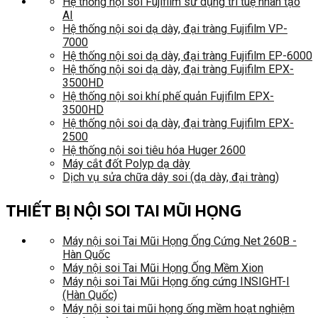
Hệ thống nội soi Fujifilm sử dụng trí tuệ nhân tạo
AI
Hệ thống nội soi dạ dày, đại tràng Fujifilm VP-
7000
Hệ thống nội soi dạ dày, đại tràng Fujifilm EP-6000
Hệ thống nội soi dạ dày, đại tràng Fujifilm EPX-
3500HD
Hệ thống nội soi khí phế quản Fujifilm EPX-
3500HD
Hệ thống nội soi dạ dày, đại tràng Fujifilm EPX-
2500
Hệ thống nội soi tiêu hóa Huger 2600
Máy cắt đốt Polyp dạ dày
Dịch vụ sửa chữa dây soi (dạ dày, đại tràng)
THIẾT BỊ NỘI SOI TAI MŨI HỌNG
Máy nội soi Tai Mũi Họng Ống Cứng Net 260B -
Hàn Quốc
Máy nội soi Tai Mũi Họng Ống Mềm Xion
Máy nội soi Tai Mũi Họng ống cứng INSIGHT-I
(Hàn Quốc)
Máy nội soi tai mũi họng ống mềm hoạt nghiệm