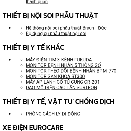
thanh quản
THIẾT BỊ NỘI SOI PHẪU THUẬT
Hệ thống nội soi phẫu thuật Braun - Đức
Bộ dụng cụ phẫu thuật nội soi
THIẾT BỊ Y TẾ KHÁC
MÁY ĐIỆN TIM 3 KÊNH FUKUDA
MONITOR BỆNH NHÂN 5 THÔNG SỐ
MONITOR THEO DÕI BỆNH NHÂN BPM-770
MONITOR SẢN KHOA BT300
MÁY ÁP LẠNH CỔ TỬ CUNG CR-201
DAO MỔ ĐIỆN CAO TẦN SURTRON
THIẾT BỊ Y TẾ, VẬT TƯ CHỐNG DỊCH
PHÒNG CÁCH LY DI ĐỘNG
XE ĐIỆN EUROCARE