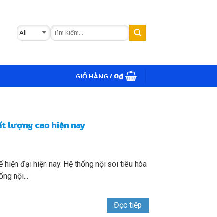
GIỎ HÀNG /
0
₫
ất lượng cao hiện nay
 hiện đại hiện nay. Hệ thống nội soi tiêu hóa
g nội...
Đọc tiếp