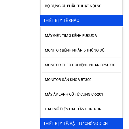
BỘ DỤNG CỤ PHẪU THUẬT NỘI SOI
THIẾT BỊ Y TẾ KHÁC
MÁY ĐIỆN TIM 3 KÊNH FUKUDA
MONITOR BỆNH NHÂN 5 THÔNG SỐ
MONITOR THEO DÕI BỆNH NHÂN BPM-770
MONITOR SẢN KHOA BT300
MÁY ÁP LẠNH CỔ TỬ CUNG CR-201
DAO MỔ ĐIỆN CAO TẦN SURTRON
THIẾT BỊ Y TẾ, VẬT TƯ CHỐNG DỊCH