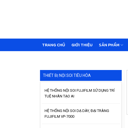
Skip
to
content
TRANG CHỦ
GIỚI THIỆU
SẢN PHẨM
THIẾT BỊ NỘI SOI TIÊU HÓA
HỆ THỐNG NỘI SOI FUJIFILM SỬ DỤNG TRÍ
TUỆ NHÂN TẠO AI
HỆ THỐNG NỘI SOI DẠ DÀY, ĐẠI TRÀNG
FUJIFILM VP-7000