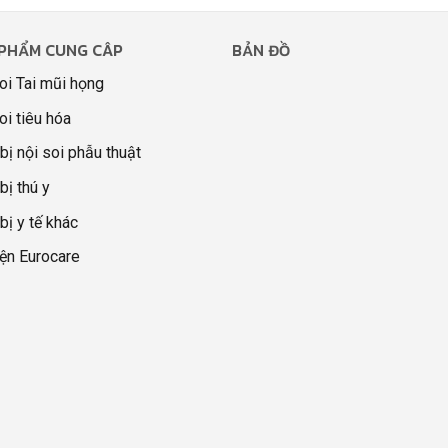
PHẨM CUNG CÂP
BẢN ĐỒ
oi Tai mũi họng
oi tiêu hóa
 bị nội soi phẫu thuật
bị thú y
 bị y tế khác
ện Eurocare