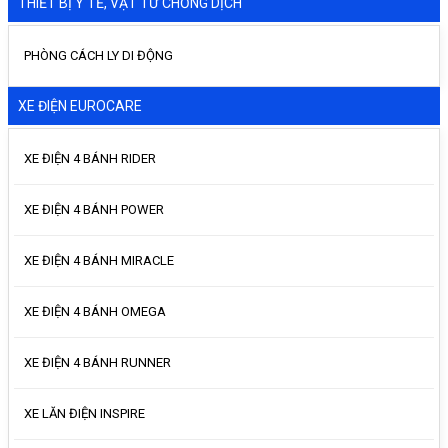
THIẾT BỊ Y TẾ, VẬT TƯ CHỐNG DỊCH
PHÒNG CÁCH LY DI ĐỘNG
XE ĐIỆN EUROCARE
XE ĐIỆN 4 BÁNH RIDER
XE ĐIỆN 4 BÁNH POWER
XE ĐIỆN 4 BÁNH MIRACLE
XE ĐIỆN 4 BÁNH OMEGA
XE ĐIỆN 4 BÁNH RUNNER
XE LĂN ĐIỆN INSPIRE