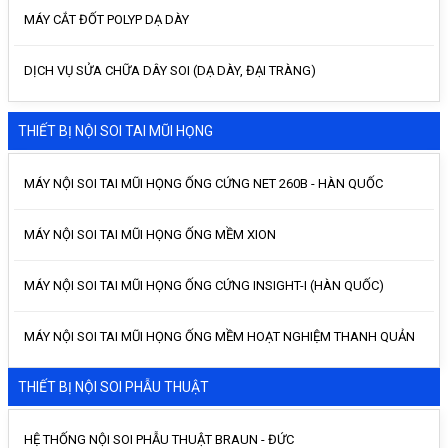
MÁY CẮT ĐỐT POLYP DẠ DÀY
DỊCH VỤ SỬA CHỮA DÂY SOI (DẠ DÀY, ĐẠI TRÀNG)
THIẾT BỊ NỘI SOI TAI MŨI HỌNG
MÁY NỘI SOI TAI MŨI HỌNG ỐNG CỨNG NET 260B - HÀN QUỐC
MÁY NỘI SOI TAI MŨI HỌNG ỐNG MỀM XION
MÁY NỘI SOI TAI MŨI HỌNG ỐNG CỨNG INSIGHT-I (HÀN QUỐC)
MÁY NỘI SOI TAI MŨI HỌNG ỐNG MỀM HOẠT NGHIỆM THANH QUẢN
THIẾT BỊ NỘI SOI PHẪU THUẬT
HỆ THỐNG NỘI SOI PHẪU THUẬT BRAUN - ĐỨC