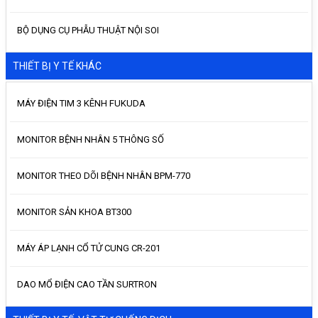
BỘ DỤNG CỤ PHẪU THUẬT NỘI SOI
THIẾT BỊ Y TẾ KHÁC
MÁY ĐIỆN TIM 3 KÊNH FUKUDA
MONITOR BỆNH NHÂN 5 THÔNG SỐ
MONITOR THEO DÕI BỆNH NHÂN BPM-770
MONITOR SẢN KHOA BT300
MÁY ÁP LẠNH CỔ TỬ CUNG CR-201
DAO MỔ ĐIỆN CAO TẦN SURTRON