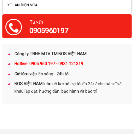
XE LĂN ĐIỆN VITAL
Tư vấn
0905960197
Công ty TNHH MTV TM BOS VIỆT NAM
Hotline: 0905.960.197 - 0931.121319
Giờ làm việc
: 8h sáng - 24h tối
BOS VIỆT NAM
luôn nỗ lực hỗ trợ tối đa 24/7 cho bác sĩ về
khâu lắp đặt, hướng dẫn, bảo hành và bảo trì