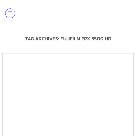
Skip
to
content
TAG ARCHIVES:
FUJIFILM EPX 3500 HD