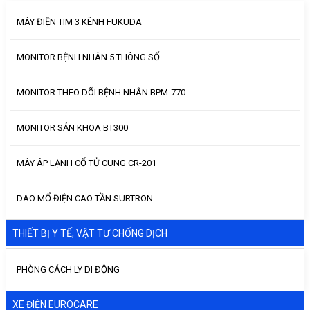
MÁY ĐIỆN TIM 3 KÊNH FUKUDA
MONITOR BỆNH NHÂN 5 THÔNG SỐ
MONITOR THEO DÕI BỆNH NHÂN BPM-770
MONITOR SẢN KHOA BT300
MÁY ÁP LẠNH CỔ TỬ CUNG CR-201
DAO MỔ ĐIỆN CAO TẦN SURTRON
THIẾT BỊ Y TẾ, VẬT TƯ CHỐNG DỊCH
PHÒNG CÁCH LY DI ĐỘNG
XE ĐIỆN EUROCARE