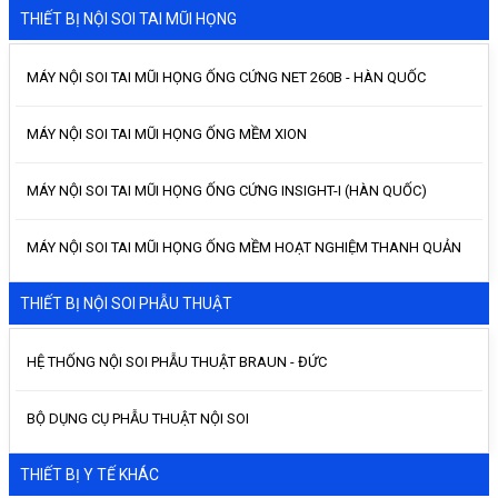
THIẾT BỊ NỘI SOI TAI MŨI HỌNG
MÁY NỘI SOI TAI MŨI HỌNG ỐNG CỨNG NET 260B - HÀN QUỐC
MÁY NỘI SOI TAI MŨI HỌNG ỐNG MỀM XION
MÁY NỘI SOI TAI MŨI HỌNG ỐNG CỨNG INSIGHT-I (HÀN QUỐC)
MÁY NỘI SOI TAI MŨI HỌNG ỐNG MỀM HOẠT NGHIỆM THANH QUẢN
THIẾT BỊ NỘI SOI PHẪU THUẬT
HỆ THỐNG NỘI SOI PHẪU THUẬT BRAUN - ĐỨC
BỘ DỤNG CỤ PHẪU THUẬT NỘI SOI
THIẾT BỊ Y TẾ KHÁC