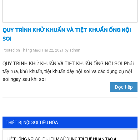
QUY TRÌNH KHỬ KHUẨN VÀ TIỆT KHUẨN ỐNG NỘI
SOI
Posted on
Tháng Mười Hai 22, 2021
by
admin
QUY TRÌNH KHỬ KHUẨN VÀ TIỆT KHUẨN ỐNG NỘI SOI Phải
tẩy rửa, khử khuẩn, tiệt khuẩn dây nội soi và các dụng cụ nội
soi ngay sau khi soi...
Đọc tiếp
THIẾT BỊ NỘI SOI TIÊU HÓA
HỆ THỐNG NỘI SOI FUJIFILM SỬ DỤNG TRÍ TUỆ NHÂN TẠO AI