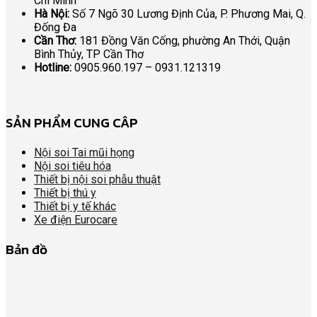
Chí Minh
Hà Nội:
Số 7 Ngõ 30 Lương Định Của, P. Phương Mai, Q.
Đống Đa
Cần Thơ:
181 Đồng Văn Cống, phường An Thới, Quận
Bình Thủy, TP Cần Thơ
Hotline:
0905.960.197 – 0931.121319
SẢN PHẨM CUNG CÂP
Nội soi Tai mũi họng
Nội soi tiêu hóa
Thiết bị nội soi phẫu thuật
Thiết bị thú y
Thiết bị y tế khác
Xe điện Eurocare
Bản đồ