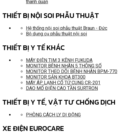
thanh quản
THIẾT BỊ NỘI SOI PHẪU THUẬT
Hệ thống nội soi phẫu thuật Braun - Đức
Bộ dụng cụ phẫu thuật nội soi
THIẾT BỊ Y TẾ KHÁC
MÁY ĐIỆN TIM 3 KÊNH FUKUDA
MONITOR BỆNH NHÂN 5 THÔNG SỐ
MONITOR THEO DÕI BỆNH NHÂN BPM-770
MONITOR SẢN KHOA BT300
MÁY ÁP LẠNH CỔ TỬ CUNG CR-201
DAO MỔ ĐIỆN CAO TẦN SURTRON
THIẾT BỊ Y TẾ, VẬT TƯ CHỐNG DỊCH
PHÒNG CÁCH LY DI ĐỘNG
XE ĐIỆN EUROCARE