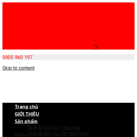
">
0905 960 197
Skip to content
Trang chủ
GIỚI THIỆU
Sản phẩm
Thiết Bị Nội Soi Tiêu Hóa
Thiết Bị Nội Soi Tai mũi Họng
Menu