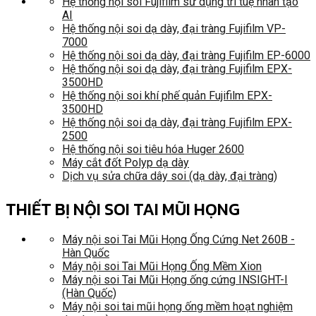
Hệ thống nội soi Fujifilm sử dụng trí tuệ nhân tạo
AI
Hệ thống nội soi dạ dày, đại tràng Fujifilm VP-
7000
Hệ thống nội soi dạ dày, đại tràng Fujifilm EP-6000
Hệ thống nội soi dạ dày, đại tràng Fujifilm EPX-
3500HD
Hệ thống nội soi khí phế quản Fujifilm EPX-
3500HD
Hệ thống nội soi dạ dày, đại tràng Fujifilm EPX-
2500
Hệ thống nội soi tiêu hóa Huger 2600
Máy cắt đốt Polyp dạ dày
Dịch vụ sửa chữa dây soi (dạ dày, đại tràng)
THIẾT BỊ NỘI SOI TAI MŨI HỌNG
Máy nội soi Tai Mũi Họng Ống Cứng Net 260B -
Hàn Quốc
Máy nội soi Tai Mũi Họng Ống Mềm Xion
Máy nội soi Tai Mũi Họng ống cứng INSIGHT-I
(Hàn Quốc)
Máy nội soi tai mũi họng ống mềm hoạt nghiệm