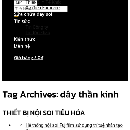
Thiết Bị Y Tế Khác
Xe điện Eurocare
Sửa chữa dây soi
Tin tức
Giỏ hàng
Tin Công ty
Tin tức khác
Kiến thức
Chưa có sản phẩm trong giỏ hàng.
Liên hệ
Giỏ hàng /
0
₫
Chưa có sản phẩm trong giỏ hàng.
Tag Archives:
dây thần kinh
THIẾT BỊ NỘI SOI TIÊU HÓA
Hệ thống nội soi Fujifilm sử dụng trí tuệ nhân tạo