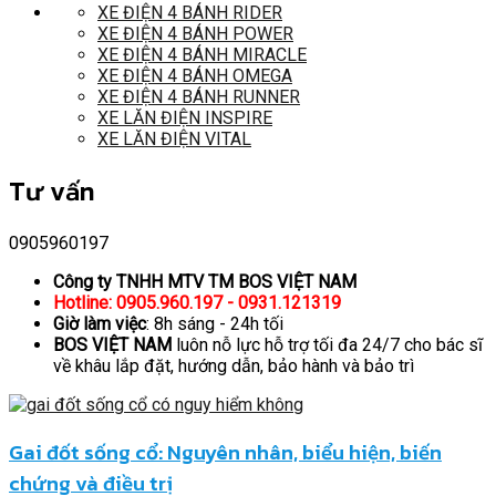
XE ĐIỆN 4 BÁNH RIDER
XE ĐIỆN 4 BÁNH POWER
XE ĐIỆN 4 BÁNH MIRACLE
XE ĐIỆN 4 BÁNH OMEGA
XE ĐIỆN 4 BÁNH RUNNER
XE LĂN ĐIỆN INSPIRE
XE LĂN ĐIỆN VITAL
Tư vấn
0905960197
Công ty TNHH MTV TM BOS VIỆT NAM
Hotline: 0905.960.197 - 0931.121319
Giờ làm việc
: 8h sáng - 24h tối
BOS VIỆT NAM
luôn nỗ lực hỗ trợ tối đa 24/7 cho bác sĩ
về khâu lắp đặt, hướng dẫn, bảo hành và bảo trì
Gai đốt sống cổ: Nguyên nhân, biểu hiện, biến
chứng và điều trị