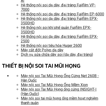
AI
Hệ thống nội soi dạ dày, đại tràng Fujifilm VP-
7000
Hệ thống nội soi dạ dày, đại tràng Fujifilm EP-6000
Hệ thống nội soi dạ dày, đại tràng Fujifilm EPX-
3500HD
Hệ thống nội soi khí phế quản Fujifilm EPX-
3500HD
Hệ thống nội soi dạ dày, đại tràng Fujifilm EPX-
2500
Hệ thống nội soi tiêu hóa Huger 2600
Máy cắt đốt Polyp dạ dày
Dịch vụ sửa chữa dây soi (dạ dày, đại tràng)
THIẾT BỊ NỘI SOI TAI MŨI HỌNG
Máy nội soi Tai Mũi Họng Ống Cứng Net 260B -
Hàn Quốc
Máy nội soi Tai Mũi Họng Ống Mềm Xion
Máy nội soi Tai Mũi Họng ống cứng INSIGHT-I
(Hàn Quốc)
Máy nội soi tai mũi họng ống mềm hoạt nghiệm
thanh quản