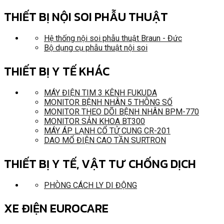
THIẾT BỊ NỘI SOI PHẪU THUẬT
Hệ thống nội soi phẫu thuật Braun - Đức
Bộ dụng cụ phẫu thuật nội soi
THIẾT BỊ Y TẾ KHÁC
MÁY ĐIỆN TIM 3 KÊNH FUKUDA
MONITOR BỆNH NHÂN 5 THÔNG SỐ
MONITOR THEO DÕI BỆNH NHÂN BPM-770
MONITOR SẢN KHOA BT300
MÁY ÁP LẠNH CỔ TỬ CUNG CR-201
DAO MỔ ĐIỆN CAO TẦN SURTRON
THIẾT BỊ Y TẾ, VẬT TƯ CHỐNG DỊCH
PHÒNG CÁCH LY DI ĐỘNG
XE ĐIỆN EUROCARE