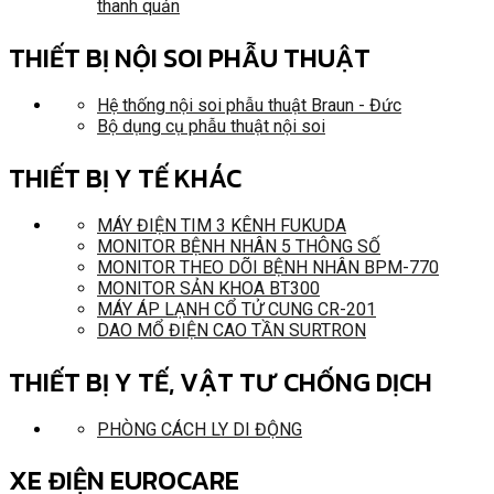
thanh quản
THIẾT BỊ NỘI SOI PHẪU THUẬT
Hệ thống nội soi phẫu thuật Braun - Đức
Bộ dụng cụ phẫu thuật nội soi
THIẾT BỊ Y TẾ KHÁC
MÁY ĐIỆN TIM 3 KÊNH FUKUDA
MONITOR BỆNH NHÂN 5 THÔNG SỐ
MONITOR THEO DÕI BỆNH NHÂN BPM-770
MONITOR SẢN KHOA BT300
MÁY ÁP LẠNH CỔ TỬ CUNG CR-201
DAO MỔ ĐIỆN CAO TẦN SURTRON
THIẾT BỊ Y TẾ, VẬT TƯ CHỐNG DỊCH
PHÒNG CÁCH LY DI ĐỘNG
XE ĐIỆN EUROCARE