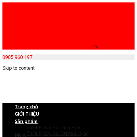
">
0905 960 197
Skip to content
Trang chủ
GIỚI THIỆU
Sản phẩm
Thiết Bị Nội Soi Tiêu Hóa
Thiết Bị Nội Soi Tai mũi Họng
Menu