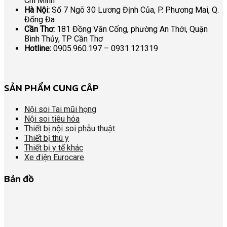
Chí Minh
Hà Nội:
Số 7 Ngõ 30 Lương Định Của, P. Phương Mai, Q.
Đống Đa
Cần Thơ:
181 Đồng Văn Cống, phường An Thới, Quận
Bình Thủy, TP Cần Thơ
Hotline:
0905.960.197 – 0931.121319
SẢN PHẨM CUNG CÂP
Nội soi Tai mũi họng
Nội soi tiêu hóa
Thiết bị nội soi phẫu thuật
Thiết bị thú y
Thiết bị y tế khác
Xe điện Eurocare
Bản đồ