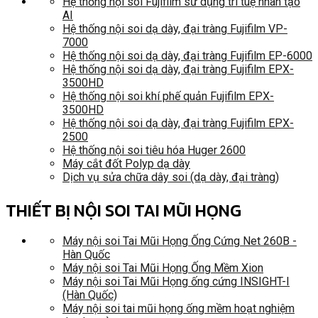
Hệ thống nội soi Fujifilm sử dụng trí tuệ nhân tạo
AI
Hệ thống nội soi dạ dày, đại tràng Fujifilm VP-
7000
Hệ thống nội soi dạ dày, đại tràng Fujifilm EP-6000
Hệ thống nội soi dạ dày, đại tràng Fujifilm EPX-
3500HD
Hệ thống nội soi khí phế quản Fujifilm EPX-
3500HD
Hệ thống nội soi dạ dày, đại tràng Fujifilm EPX-
2500
Hệ thống nội soi tiêu hóa Huger 2600
Máy cắt đốt Polyp dạ dày
Dịch vụ sửa chữa dây soi (dạ dày, đại tràng)
THIẾT BỊ NỘI SOI TAI MŨI HỌNG
Máy nội soi Tai Mũi Họng Ống Cứng Net 260B -
Hàn Quốc
Máy nội soi Tai Mũi Họng Ống Mềm Xion
Máy nội soi Tai Mũi Họng ống cứng INSIGHT-I
(Hàn Quốc)
Máy nội soi tai mũi họng ống mềm hoạt nghiệm