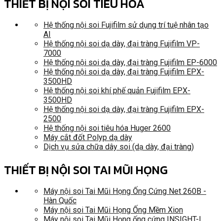
THIẾT BỊ NỘI SOI TIÊU HÓA
Hệ thống nội soi Fujifilm sử dụng trí tuệ nhân tạo
AI
Hệ thống nội soi dạ dày, đại tràng Fujifilm VP-
7000
Hệ thống nội soi dạ dày, đại tràng Fujifilm EP-6000
Hệ thống nội soi dạ dày, đại tràng Fujifilm EPX-
3500HD
Hệ thống nội soi khí phế quản Fujifilm EPX-
3500HD
Hệ thống nội soi dạ dày, đại tràng Fujifilm EPX-
2500
Hệ thống nội soi tiêu hóa Huger 2600
Máy cắt đốt Polyp dạ dày
Dịch vụ sửa chữa dây soi (dạ dày, đại tràng)
THIẾT BỊ NỘI SOI TAI MŨI HỌNG
Máy nội soi Tai Mũi Họng Ống Cứng Net 260B -
Hàn Quốc
Máy nội soi Tai Mũi Họng Ống Mềm Xion
Máy nội soi Tai Mũi Họng ống cứng INSIGHT-I