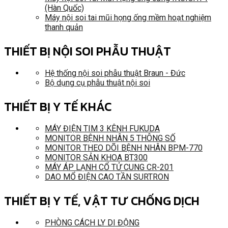
(Hàn Quốc)
Máy nội soi tai mũi họng ống mềm hoạt nghiệm
thanh quản
THIẾT BỊ NỘI SOI PHẪU THUẬT
Hệ thống nội soi phẫu thuật Braun - Đức
Bộ dụng cụ phẫu thuật nội soi
THIẾT BỊ Y TẾ KHÁC
MÁY ĐIỆN TIM 3 KÊNH FUKUDA
MONITOR BỆNH NHÂN 5 THÔNG SỐ
MONITOR THEO DÕI BỆNH NHÂN BPM-770
MONITOR SẢN KHOA BT300
MÁY ÁP LẠNH CỔ TỬ CUNG CR-201
DAO MỔ ĐIỆN CAO TẦN SURTRON
THIẾT BỊ Y TẾ, VẬT TƯ CHỐNG DỊCH
PHÒNG CÁCH LY DI ĐỘNG