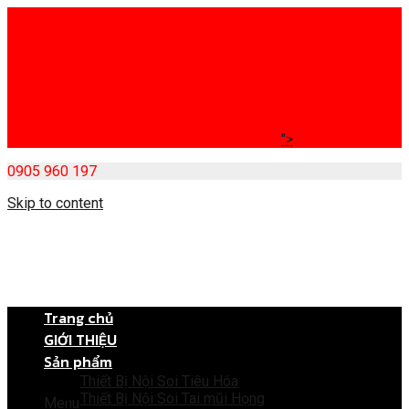
">
0905 960 197
Skip to content
Trang chủ
GIỚI THIỆU
Sản phẩm
Thiết Bị Nội Soi Tiêu Hóa
Thiết Bị Nội Soi Tai mũi Họng
Menu