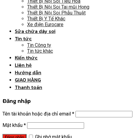
Thiết Bị Nội Soi Tiêu Hóa
Thiết Bị Nội Soi Tai mũi Họng
Thiết Bị Nội Soi Phẫu Thuật
Thiết Bị Y Tế Khác
Xe điện Eurocare
Sửa chữa dây soi
Tin tức
Tin Công ty
Tin tức khác
Kiến thức
Liên hệ
Hướng dẫn
GIAO HÀNG
Thanh toán
Đăng nhập
Tên tài khoản hoặc địa chỉ email
*
Mật khẩu
*
Ghi nhớ mật khẩu