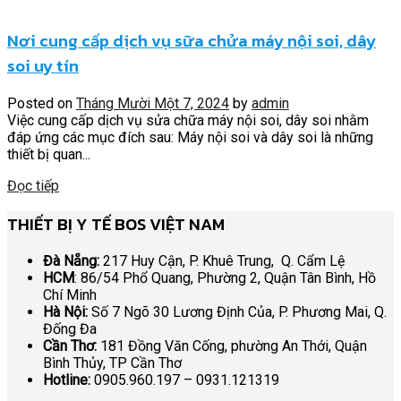
Nơi cung cấp dịch vụ sữa chửa máy nội soi, dây
soi uy tín
Posted on
Tháng Mười Một 7, 2024
by
admin
Việc cung cấp dịch vụ sửa chữa máy nội soi, dây soi nhằm
đáp ứng các mục đích sau: Máy nội soi và dây soi là những
thiết bị quan...
Đọc tiếp
THIẾT BỊ Y TẾ BOS VIỆT NAM
Đà Nẵng:
217 Huy Cận, P. Khuê Trung, Q. Cẩm Lệ
HCM
: 86/54 Phổ Quang, Phường 2, Quận Tân Bình, Hồ
Chí Minh
Hà Nội:
Số 7 Ngõ 30 Lương Định Của, P. Phương Mai, Q.
Đống Đa
Cần Thơ:
181 Đồng Văn Cống, phường An Thới, Quận
Bình Thủy, TP Cần Thơ
Hotline:
0905.960.197 – 0931.121319