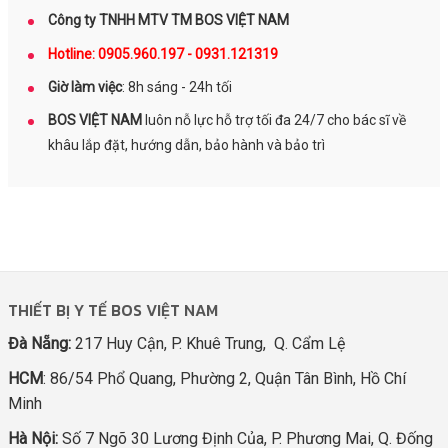
Công ty TNHH MTV TM BOS VIỆT NAM
Hotline: 0905.960.197 - 0931.121319
Giờ làm việc
: 8h sáng - 24h tối
BOS VIỆT NAM
luôn nỗ lực hỗ trợ tối đa 24/7 cho bác sĩ về
khâu lắp đặt, hướng dẫn, bảo hành và bảo trì
THIẾT BỊ Y TẾ BOS VIỆT NAM
Đà Nẵng:
217 Huy Cận, P. Khuê Trung, Q. Cẩm Lệ
HCM
: 86/54 Phổ Quang, Phường 2, Quận Tân Bình, Hồ Chí
Minh
Hà Nội:
Số 7 Ngõ 30 Lương Định Của, P. Phương Mai, Q. Đống