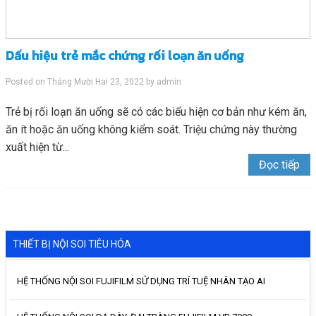
Dấu hiệu trẻ mắc chứng rối loạn ăn uống
Posted on
Tháng Mười Hai 23, 2022
by
admin
Trẻ bị rối loạn ăn uống sẽ có các biểu hiện cơ bản như kém ăn,
ăn ít hoặc ăn uống không kiểm soát. Triệu chứng này thường
xuất hiện từ...
Đọc tiếp
THIẾT BỊ NỘI SOI TIÊU HÓA
HỆ THỐNG NỘI SOI FUJIFILM SỬ DỤNG TRÍ TUỆ NHÂN TẠO AI