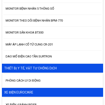
MONITOR BỆNH NHÂN 5 THÔNG SỐ
MONITOR THEO DÕI BỆNH NHÂN BPM-770
MONITOR SẢN KHOA BT300
MÁY ÁP LẠNH CỔ TỬ CUNG CR-201
DAO MỔ ĐIỆN CAO TẦN SURTRON
THIẾT BỊ Y TẾ, VẬT TƯ CHỐNG DỊCH
PHÒNG CÁCH LY DI ĐỘNG
XE ĐIỆN EUROCARE
XE ĐIỆN 4 BÁNH RIDER