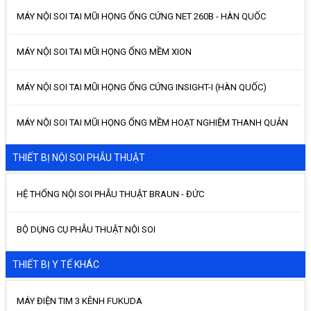
MÁY NỘI SOI TAI MŨI HỌNG ỐNG CỨNG NET 260B - HÀN QUỐC
MÁY NỘI SOI TAI MŨI HỌNG ỐNG MỀM XION
MÁY NỘI SOI TAI MŨI HỌNG ỐNG CỨNG INSIGHT-I (HÀN QUỐC)
MÁY NỘI SOI TAI MŨI HỌNG ỐNG MỀM HOẠT NGHIỆM THANH QUẢN
THIẾT BỊ NỘI SOI PHẪU THUẬT
HỆ THỐNG NỘI SOI PHẪU THUẬT BRAUN - ĐỨC
BỘ DỤNG CỤ PHẪU THUẬT NỘI SOI
THIẾT BỊ Y TẾ KHÁC
MÁY ĐIỆN TIM 3 KÊNH FUKUDA