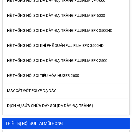
HỆ THỐNG NỘI SOI DẠ DÀY, ĐẠI TRÀNG FUJIFILM VP-7000
HỆ THỐNG NỘI SOI DẠ DÀY, ĐẠI TRÀNG FUJIFILM EP-6000
HỆ THỐNG NỘI SOI DẠ DÀY, ĐẠI TRÀNG FUJIFILM EPX-3500HD
HỆ THỐNG NỘI SOI KHÍ PHẾ QUẢN FUJIFILM EPX-3500HD
HỆ THỐNG NỘI SOI DẠ DÀY, ĐẠI TRÀNG FUJIFILM EPX-2500
HỆ THỐNG NỘI SOI TIÊU HÓA HUGER 2600
MÁY CẮT ĐỐT POLYP DẠ DÀY
DỊCH VỤ SỬA CHỮA DÂY SOI (DẠ DÀY, ĐẠI TRÀNG)
THIẾT BỊ NỘI SOI TAI MŨI HỌNG