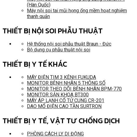
(Hàn Quốc)
Máy nội soi tai mũi họng ống mềm hoạt nghiệm
thanh quản
THIẾT BỊ NỘI SOI PHẪU THUẬT
Hệ thống nội soi phẫu thuật Braun - Đức
Bộ dụng cụ phẫu thuật nội soi
THIẾT BỊ Y TẾ KHÁC
MÁY ĐIỆN TIM 3 KÊNH FUKUDA
MONITOR BỆNH NHÂN 5 THÔNG SỐ
MONITOR THEO DÕI BỆNH NHÂN BPM-770
MONITOR SẢN KHOA BT300
MÁY ÁP LẠNH CỔ TỬ CUNG CR-201
DAO MỔ ĐIỆN CAO TẦN SURTRON
THIẾT BỊ Y TẾ, VẬT TƯ CHỐNG DỊCH
PHÒNG CÁCH LY DI ĐỘNG