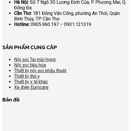
Hà Nội:
Số 7 Ngõ 30 Lương Định Của, P. Phương Mai, Q.
Đống Đa
Cần Thơ:
181 Đồng Văn Cống, phường An Thới, Quận
Bình Thủy, TP Cần Thơ
Hotline:
0905.960.197 – 0931.121319
SẢN PHẨM CUNG CÂP
Nội soi Tai mũi họng
Nội soi tiêu hóa
Thiết bị nội soi phẫu thuật
Thiết bị thú y
Thiết bị y tế khác
Xe điện Eurocare
Bản đồ