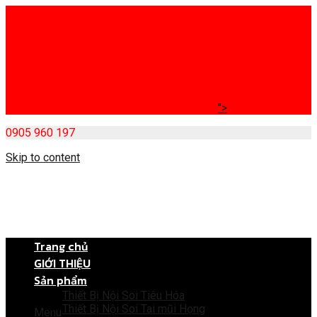
">
0905 960 197
Skip to content
Trang chủ
GIỚI THIỆU
Sản phẩm
Thiết Bị Nội Soi Tiêu Hóa
Thiết Bị Nội Soi Tai mũi Họng
Menu