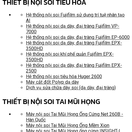
THIẾT BỊ NỘI SOI TIÊU HÓA
Hệ thống nội soi Fujifilm sử dụng trí tuệ nhân tạo
AI
Hệ thống nội soi dạ dày, đại tràng Fujifilm VP-
7000
Hệ thống nội soi dạ dày, đại tràng Fujifilm EP-6000
Hệ thống nội soi dạ dày, đại tràng Fujifilm EPX-
3500HD
Hệ thống nội soi khí phế quản Fujifilm EPX-
3500HD
Hệ thống nội soi dạ dày, đại tràng Fujifilm EPX-
2500
Hệ thống nội soi tiêu hóa Huger 2600
Máy cắt đốt Polyp dạ dày
Dịch vụ sửa chữa dây soi (dạ dày, đại tràng)
THIẾT BỊ NỘI SOI TAI MŨI HỌNG
Máy nội soi Tai Mũi Họng Ống Cứng Net 260B -
Hàn Quốc
Máy nội soi Tai Mũi Họng Ống Mềm Xion
Máy nội soi Tai Mũi Họng ống cứng INSIGHT-I