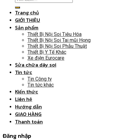
Trang chủ
GIỚI THIỆU
Sản phẩm
Thiết Bị Nội Soi Tiêu Hóa
Thiết Bị Nội Soi Tai mũi Họng
Thiết Bị Nội Soi Phẫu Thuật
Thiết Bị Y Tế Khác
Xe điện Eurocare
Sửa chữa dây soi
Tin tức
Tin Công ty
Tin tức khác
Kiến thức
Liên hệ
Hướng dẫn
GIAO HÀNG
Thanh toán
Đăng nhập