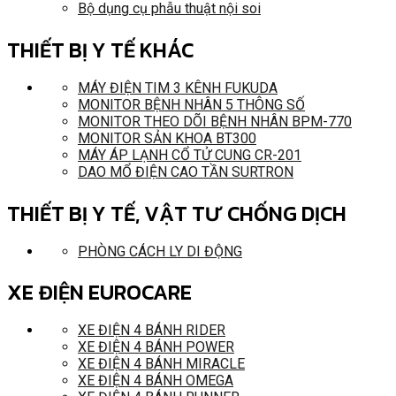
Bộ dụng cụ phẫu thuật nội soi
THIẾT BỊ Y TẾ KHÁC
MÁY ĐIỆN TIM 3 KÊNH FUKUDA
MONITOR BỆNH NHÂN 5 THÔNG SỐ
MONITOR THEO DÕI BỆNH NHÂN BPM-770
MONITOR SẢN KHOA BT300
MÁY ÁP LẠNH CỔ TỬ CUNG CR-201
DAO MỔ ĐIỆN CAO TẦN SURTRON
THIẾT BỊ Y TẾ, VẬT TƯ CHỐNG DỊCH
PHÒNG CÁCH LY DI ĐỘNG
XE ĐIỆN EUROCARE
XE ĐIỆN 4 BÁNH RIDER
XE ĐIỆN 4 BÁNH POWER
XE ĐIỆN 4 BÁNH MIRACLE
XE ĐIỆN 4 BÁNH OMEGA