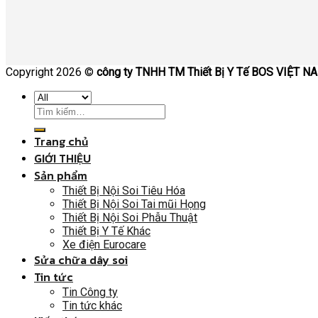
Copyright 2026 ©
công ty TNHH TM Thiết Bị Y Tế BOS VIỆT N
Trang chủ
GIỚI THIỆU
Sản phẩm
Thiết Bị Nội Soi Tiêu Hóa
Thiết Bị Nội Soi Tai mũi Họng
Thiết Bị Nội Soi Phẫu Thuật
Thiết Bị Y Tế Khác
Xe điện Eurocare
Sửa chữa dây soi
Tin tức
Tin Công ty
Tin tức khác