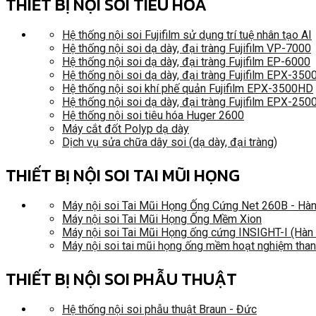
THIẾT BỊ NỘI SOI TIÊU HÓA
Hệ thống nội soi Fujifilm sử dụng trí tuệ nhân tạo AI
Hệ thống nội soi dạ dày, đại tràng Fujifilm VP-7000
Hệ thống nội soi dạ dày, đại tràng Fujifilm EP-6000
Hệ thống nội soi dạ dày, đại tràng Fujifilm EPX-35
Hệ thống nội soi khí phế quản Fujifilm EPX-3500HD
Hệ thống nội soi dạ dày, đại tràng Fujifilm EPX-250
Hệ thống nội soi tiêu hóa Huger 2600
Máy cắt đốt Polyp dạ dày
Dịch vụ sửa chữa dây soi (dạ dày, đại tràng)
THIẾT BỊ NỘI SOI TAI MŨI HỌNG
Máy nội soi Tai Mũi Họng Ống Cứng Net 260B - Hà
Máy nội soi Tai Mũi Họng Ống Mềm Xion
Máy nội soi Tai Mũi Họng ống cứng INSIGHT-I (Hàn
Máy nội soi tai mũi họng ống mềm hoạt nghiệm tha
THIẾT BỊ NỘI SOI PHẪU THUẬT
Hệ thống nội soi phẫu thuật Braun - Đức