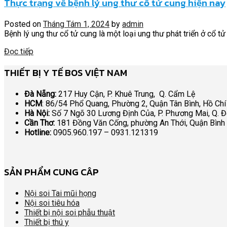
Thực trạng về bệnh lý ung thư cổ tử cung hiện nay
Posted on
Tháng Tám 1, 2024
by
admin
Bệnh lý ung thư cổ tử cung là một loại ung thư phát triển ở cổ tử
Đọc tiếp
THIẾT BỊ Y TẾ BOS VIỆT NAM
Đà Nẵng:
217 Huy Cận, P. Khuê Trung, Q. Cẩm Lệ
HCM
: 86/54 Phổ Quang, Phường 2, Quận Tân Bình, Hồ Chí
Hà Nội:
Số 7 Ngõ 30 Lương Định Của, P. Phương Mai, Q. 
Cần Thơ:
181 Đồng Văn Cống, phường An Thới, Quận Bình
Hotline:
0905.960.197 – 0931.121319
SẢN PHẨM CUNG CÂP
Nội soi Tai mũi họng
Nội soi tiêu hóa
Thiết bị nội soi phẫu thuật
Thiết bị thú y