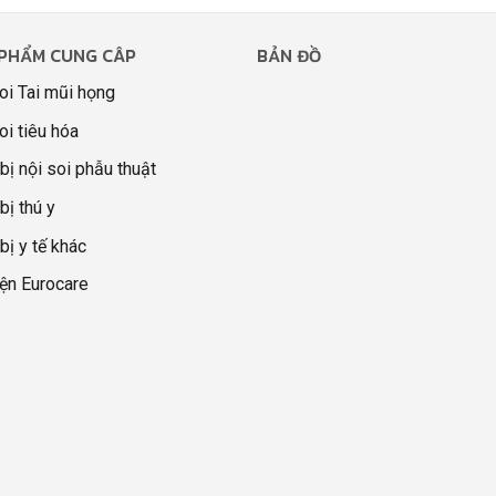
PHẨM CUNG CÂP
BẢN ĐỒ
oi Tai mũi họng
oi tiêu hóa
 bị nội soi phẫu thuật
bị thú y
 bị y tế khác
ện Eurocare