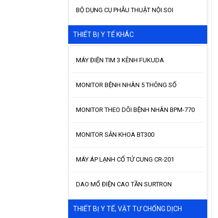
BỘ DỤNG CỤ PHẪU THUẬT NỘI SOI
THIẾT BỊ Y TẾ KHÁC
MÁY ĐIỆN TIM 3 KÊNH FUKUDA
MONITOR BỆNH NHÂN 5 THÔNG SỐ
MONITOR THEO DÕI BỆNH NHÂN BPM-770
MONITOR SẢN KHOA BT300
MÁY ÁP LẠNH CỔ TỬ CUNG CR-201
DAO MỔ ĐIỆN CAO TẦN SURTRON
THIẾT BỊ Y TẾ, VẬT TƯ CHỐNG DỊCH