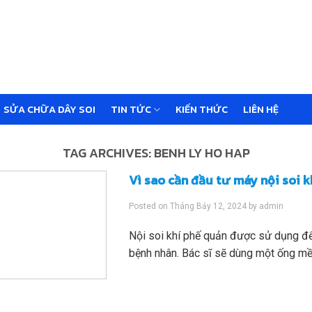
SỬA CHỮA DÂY SOI
TIN TỨC
KIẾN THỨC
LIÊN HỆ
TAG ARCHIVES:
BENH LY HO HAP
Vì sao cần đầu tư máy nội soi 
Posted on
Tháng Bảy 12, 2024
by
admin
Nội soi khí phế quản được sử dụng để
bệnh nhân. Bác sĩ sẽ dùng một ống mề