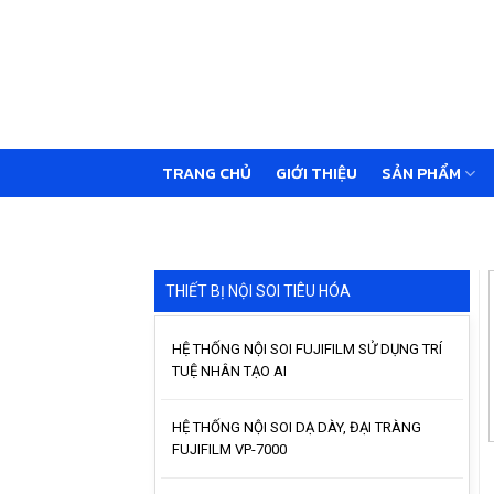
Skip
to
content
TRANG CHỦ
GIỚI THIỆU
SẢN PHẨM
THIẾT BỊ NỘI SOI TIÊU HÓA
HỆ THỐNG NỘI SOI FUJIFILM SỬ DỤNG TRÍ
TUỆ NHÂN TẠO AI
HỆ THỐNG NỘI SOI DẠ DÀY, ĐẠI TRÀNG
FUJIFILM VP-7000