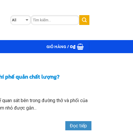
GIỎ HÀNG /
0
₫
khí phế quản chất lượng?
 quan sát bên trong đường thở và phổi của
m nhỏ được gắn...
Đọc tiếp