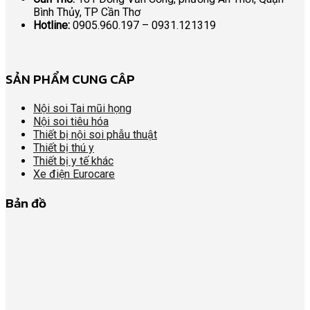
Bình Thủy, TP Cần Thơ
Hotline:
0905.960.197 – 0931.121319
SẢN PHẨM CUNG CÂP
Nội soi Tai mũi họng
Nội soi tiêu hóa
Thiết bị nội soi phẫu thuật
Thiết bị thú y
Thiết bị y tế khác
Xe điện Eurocare
Bản đồ