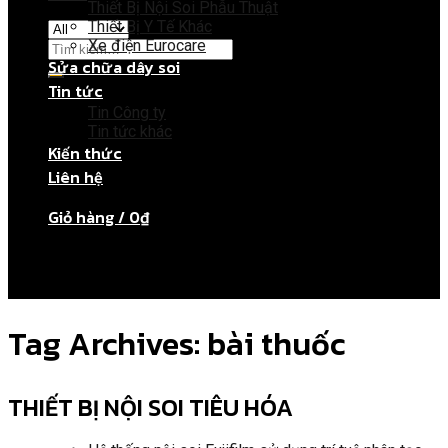
Thiết Bị Nội Soi Phẫu Thuật
Thiết Bị Y Tế Khác
Xe điện Eurocare
Sửa chữa dây soi
Tin tức
Giỏ hàng
Tin Công ty
Tin tức khác
Kiến thức
Chưa có sản phẩm trong giỏ hàng.
Liên hệ
Giỏ hàng /
0
₫
Chưa có sản phẩm trong giỏ hàng.
Tag Archives:
bài thuốc
THIẾT BỊ NỘI SOI TIÊU HÓA