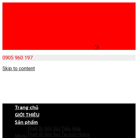
">
0905 960 197
Skip to content
Trang chủ
GIỚI THIỆU
Sản phẩm
Thiết Bị Nội Soi Tiêu Hóa
Thiết Bị Nội Soi Tai mũi Họng
Menu