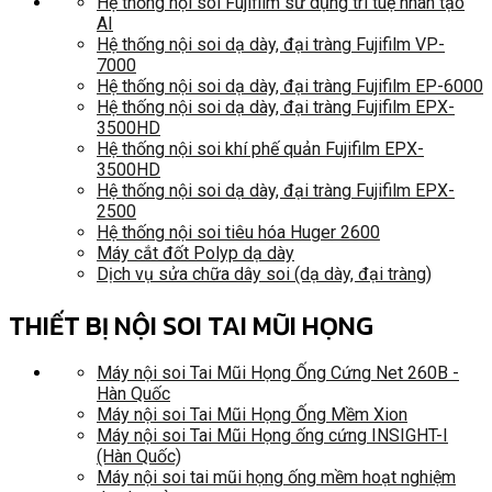
Hệ thống nội soi Fujifilm sử dụng trí tuệ nhân tạo
AI
Hệ thống nội soi dạ dày, đại tràng Fujifilm VP-
7000
Hệ thống nội soi dạ dày, đại tràng Fujifilm EP-6000
Hệ thống nội soi dạ dày, đại tràng Fujifilm EPX-
3500HD
Hệ thống nội soi khí phế quản Fujifilm EPX-
3500HD
Hệ thống nội soi dạ dày, đại tràng Fujifilm EPX-
2500
Hệ thống nội soi tiêu hóa Huger 2600
Máy cắt đốt Polyp dạ dày
Dịch vụ sửa chữa dây soi (dạ dày, đại tràng)
THIẾT BỊ NỘI SOI TAI MŨI HỌNG
Máy nội soi Tai Mũi Họng Ống Cứng Net 260B -
Hàn Quốc
Máy nội soi Tai Mũi Họng Ống Mềm Xion
Máy nội soi Tai Mũi Họng ống cứng INSIGHT-I
(Hàn Quốc)
Máy nội soi tai mũi họng ống mềm hoạt nghiệm