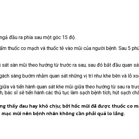
i ngả đầu ra phía sau một góc 15 độ.
m thuốc co mạch và thuốc tê vào mũi của người bệnh. Sau 5 phút,
 sát sàn mũi theo hướng từ trước ra sau; sau đó bắt đầu quan sát
 ngách sàng bướm nhằm quan sát những vị trí như khe bên và lỗ x
i giữa và tiến hành quan sát khe mũi giữa theo hướng từ sau ra tr
, bác sĩ sẽ tiến hành các thủ tục làm sạch bệnh tích, hút sạch ch
ng thấy đau hay khó chịu; bởi hốc mũi đã được thuốc co mạ
m mạc mũi nên bệnh nhân không cần phải quá lo lắng.