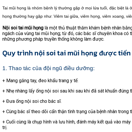
Tai mũi họng là nhóm bệnh lý thường gặp ở mọi lứa tuổi, đặc biệt là ở
họng thường hay gặp như: Viêm tai giữa, viêm họng, viêm xoang, viêm 
Nội soi tai mũi họng
là một thủ thuật thăm khám bệnh nhân bằng
ngách của vùng tai mũi họng; từ đó, các bác sĩ chuyên khoa có 
những phương pháp truyền thống không làm được.
Quy trình nội soi tai mũi họng được tiế
1. Thao tác của đội ngũ điều dưỡng:
+ Mang găng tay, đeo khẩu trang y tế.
+ Nhẹ nhàng lấy ống nội soi sau khi sau khi đã sát khuẩn đúng t
+ Đưa ống nội soi cho bác sĩ.
+ Cùng bác sĩ theo dõi cẩn thận tình trạng của bệnh nhân trong th
+ Cuối cùng là chụp hình và lưu hình, đánh máy kết quả vào máy t
trị.