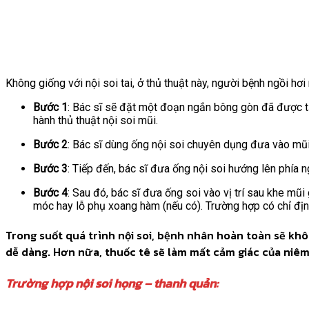
Không giống với nội soi tai, ở thủ thuật này, người bệnh ngồi hơ
Bước 1
: Bác sĩ sẽ đặt một đoạn ngắn bông gòn đã được tẩ
hành thủ thuật nội soi mũi.
Bước 2
: Bác sĩ dùng ống nội soi chuyên dụng đưa vào mũi
Bước 3
: Tiếp đến, bác sĩ đưa ống nội soi hướng lên phía
Bước 4
: Sau đó, bác sĩ đưa ống soi vào vị trí sau khe mũ
móc hay lỗ phụ xoang hàm (nếu có). Trường hợp có chỉ định
Trong suốt quá trình nội soi, bệnh nhân hoàn toàn sẽ khô
dễ dàng. Hơn nữa, thuốc tê sẽ làm mất cảm giác của niê
Trường hợp nội soi họng – thanh quản: