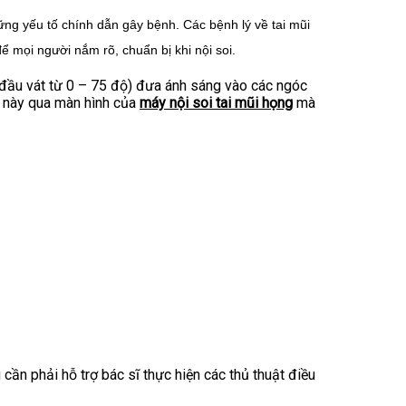
hững yếu tố chính dẫn gây bệnh. Các bệnh lý về tai mũi
ể mọi người nắm rõ, chuẩn bị khi nội soi.
đầu vát từ 0 – 75 độ) đưa ánh sáng vào các ngóc
an này qua màn hình của
máy nội soi tai mũi họng
mà
cần phải hỗ trợ bác sĩ thực hiện các thủ thuật điều