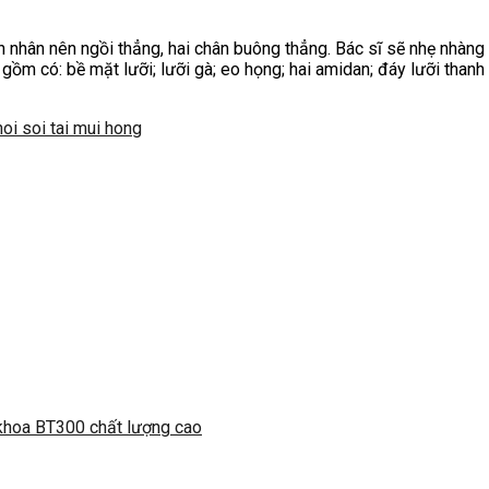
ệnh nhân nên ngồi thẳng, hai chân buông thẳng. Bác sĩ sẽ nhẹ nhàn
 gồm có: bề mặt lưỡi; lưỡi gà; eo họng; hai amidan; đáy lưỡi thanh
oi soi tai mui hong
 khoa BT300 chất lượng cao