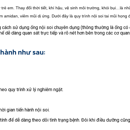
 trẻ em. Thay đổi thời tiết, khí hậu, vệ sinh môi trường, khói bụi…là n
amidan, viêm mũi dị ứng. Dưới đây là quy trình nội soi tai mũi họng đ
 cách sử dụng ống nội soi chuyên dụng (thông thường là ống có 
thể dễ dàng quan sát trực tiếp và rõ nét hơn bên trong các cơ qu
n hành như sau:
heo quy trình xử lý nghiêm ngặt.
ời gian tiến hành nội soi.
ính để dễ dàng theo dõi tình trạng bệnh. Đôi khi điều dưỡng cũng 