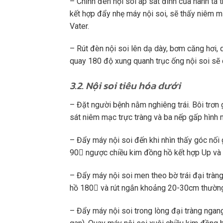
– Chỉnh đèn nội soi áp sát đỉnh của hành tá 
kết hợp đẩy nhẹ máy nội soi, sẽ thấy niêm 
Vater.
– Rút đèn nội soi lên dạ dày, bơm căng hơi, 
quay 180 độ xung quanh trục ống nội soi sẽ q
3.2. Nội soi tiêu hóa dưới
– Đặt người bệnh nằm nghiêng trái. Bôi trơn
sát niêm mạc trực tràng và ba nếp gấp hình 
– Đẩy máy nội soi đến khi nhìn thấy góc nối 
90 ngược chiều kim đồng hồ kết hợp Up và đ
– Đẩy máy nội soi men theo bờ trái đại tràn
hồ 180 và rút ngắn khoảng 20-30cm thường 
– Đẩy máy nội soi trong lòng đại tràng ngan