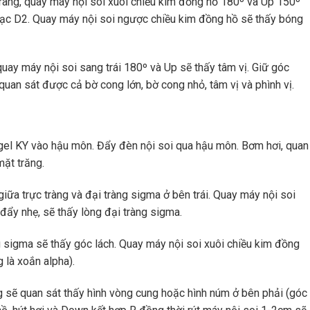
tràng, quay máy nội soi xuôi chiều kim đồng hồ 180º và Up 150º
mạc D2. Quay máy nội soi ngược chiều kim đồng hồ sẽ thấy bóng
quay máy nội soi sang trái 180º và Up sẽ thấy tâm vị. Giữ góc
uan sát được cả bờ cong lớn, bờ cong nhỏ, tâm vị và phình vị.
 gel KY vào hậu môn. Đẩy đèn nội soi qua hậu môn. Bơm hơi, quan
mặt trăng.
giữa trực tràng và đại tràng sigma ở bên trái. Quay máy nội soi
ẩy nhẹ, sẽ thấy lòng đại tràng sigma.
g sigma sẽ thấy góc lách. Quay máy nội soi xuôi chiều kim đồng
là xoắn alpha).
g sẽ quan sát thấy hình vòng cung hoặc hình núm ở bên phải (góc