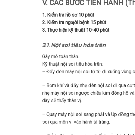
V. CÁC BƯỚC TIẾN HÀNH (Thờ
1. Kiểm tra hồ sơ 10 phút
2. Kiểm tra ngƣời bệnh 15 phút
3. Thực hiện kỹ thuật 10-40 phút
3.1. Nội soi tiêu hóa trên
Gây mê toàn thân.
Kỹ thuật nội soi tiêu hóa trên:
– Đẩy đèn máy nội soi từ từ đi xuống vùng c
– Bơm khí và đẩy nhẹ đèn nội soi đi qua cơ 
nhẹ máy nội soi ngược chiều kim đồng hồ và 
dày sẽ thấy thân vị.
– Quay máy nội soi sang phải và Up đồng thời
soi qua môn vị vào hành tá tràng.