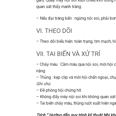
gan). Quay máy nội soi xuôi chiều kim đồng 
quan sát thấy manh tràng.
– Nếu đại tràng bẩn : ngừng nội soi, phải bơ
VI. THEO DÕI
– Theo dõi biểu hiện: toàn trạng, tim mạch, h
VII. TAI BIẾN VÀ XỬ TRÍ
– Chảy máu : Cầm máu qua nội soi, mời hội c
nặng.
– Thủng : kẹp clip và mời hội chẩn ngoại, ch
Ghi chú
– Đề phòng hội chứng hít.
– Không đẩy máy nội soi khi không quan sát
– Tai biến chảy máu, thủng ruột xuất hiện ng
Trích ” Hướng dẫn quy trình kỹ thuật Nhi kh