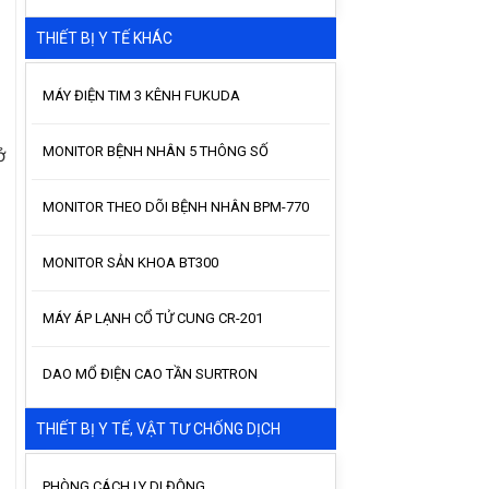
THIẾT BỊ Y TẾ KHÁC
MÁY ĐIỆN TIM 3 KÊNH FUKUDA
MONITOR BỆNH NHÂN 5 THÔNG SỐ
ở
MONITOR THEO DÕI BỆNH NHÂN BPM-770
MONITOR SẢN KHOA BT300
MÁY ÁP LẠNH CỔ TỬ CUNG CR-201
DAO MỔ ĐIỆN CAO TẦN SURTRON
THIẾT BỊ Y TẾ, VẬT TƯ CHỐNG DỊCH
PHÒNG CÁCH LY DI ĐỘNG