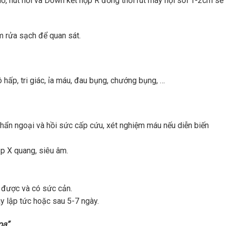
hồ, hút hơi và Down kết hợp R đồng thời rút máy nội soi 1-2cm sẽ
m rửa sạch để quan sát.
ô hấp, tri giác, ỉa máu, đau bụng, chướng bụng, …
hẩn ngoại và hồi sức cấp cứu, xét nghiệm máu nếu diễn biến
ụp X quang, siêu âm.
 được và có sức cản.
ay lập tức hoặc sau 5-7 ngày.
oa”