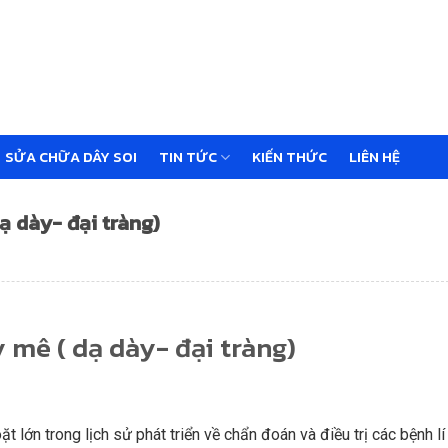
SỬA CHỮA DÂY SOI
TIN TỨC
KIẾN THỨC
LIÊN HỆ
ạ dày- đại tràng)
y mê ( dạ dày- đại tràng)
ớn trong lịch sử phát triển về chẩn đoán và điều trị các bệnh lí