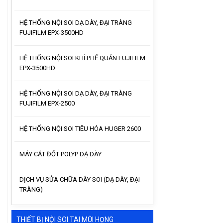
HỆ THỐNG NỘI SOI DẠ DÀY, ĐẠI TRÀNG
FUJIFILM EPX-3500HD
HỆ THỐNG NỘI SOI KHÍ PHẾ QUẢN FUJIFILM
EPX-3500HD
HỆ THỐNG NỘI SOI DẠ DÀY, ĐẠI TRÀNG
FUJIFILM EPX-2500
HỆ THỐNG NỘI SOI TIÊU HÓA HUGER 2600
MÁY CẮT ĐỐT POLYP DẠ DÀY
DỊCH VỤ SỬA CHỮA DÂY SOI (DẠ DÀY, ĐẠI
TRÀNG)
THIẾT BỊ NỘI SOI TAI MŨI HỌNG