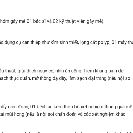
nhóm gây mê 01 bác sĩ và 02 kỹ thuật viên gây mê).
ác dụng cụ can thiệp như kìm sinh thiết, lọng cắt polyp, 01 máy th
u thuật, giải thích nguy cơ, nhịn ăn uống. Tiêm kháng sinh dự
mạch thực quản, mở thông dạ dày, làm sạch đại tràng (nếu nội soi
i, giấy cam đoan, 01 bệnh án kèm theo bộ xét nghiệm thông qua mổ
 tai mũi họng (nếu là nội soi chẩn đoán và các xét nghiệm khác