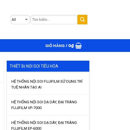
GIỎ HÀNG /
0
₫
THIẾT BỊ NỘI SOI TIÊU HÓA
HỆ THỐNG NỘI SOI FUJIFILM SỬ DỤNG TRÍ
TUỆ NHÂN TẠO AI
HỆ THỐNG NỘI SOI DẠ DÀY, ĐẠI TRÀNG
FUJIFILM VP-7000
HỆ THỐNG NỘI SOI DẠ DÀY, ĐẠI TRÀNG
FUJIFILM EP-6000